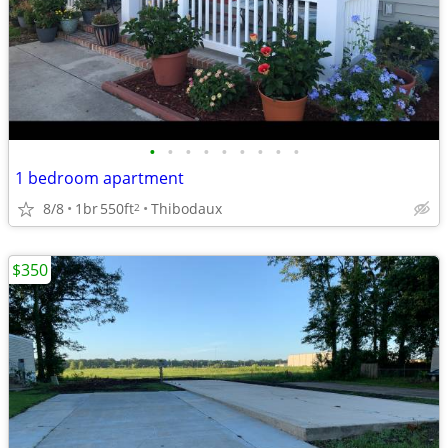
•
•
•
•
•
•
•
•
•
1 bedroom apartment
8/8
1br
550ft
Thibodaux
2
$350