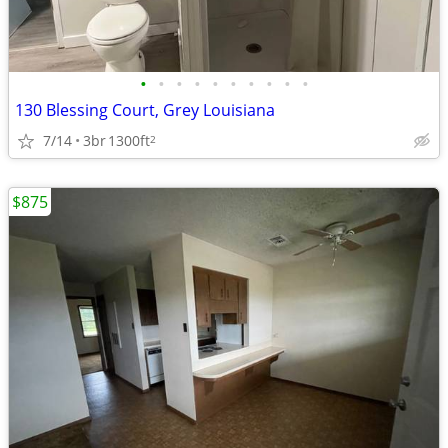
•
•
•
•
•
•
•
•
•
•
130 Blessing Court, Grey Louisiana
7/14
3br
1300ft
2
$875