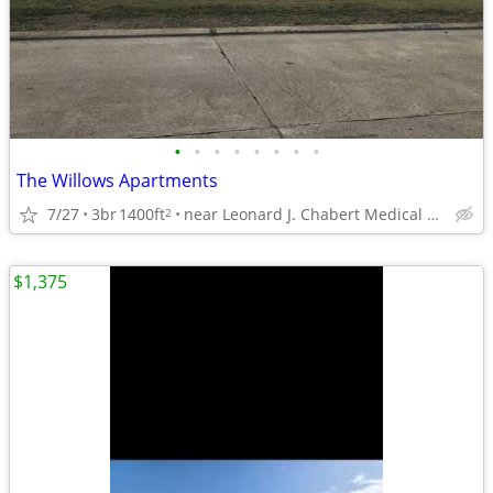
•
•
•
•
•
•
•
•
The Willows Apartments
7/27
3br
1400ft
near Leonard J. Chabert Medical Center
2
$1,375