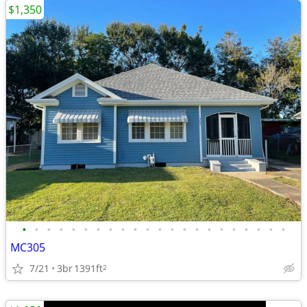
$1,350
•
•
•
•
•
•
•
•
•
•
•
•
•
•
•
•
•
•
•
•
•
•
MC305
7/21
3br
1391ft
2