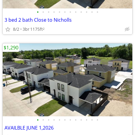
•
•
•
•
•
•
•
•
•
•
•
•
3 bed 2 bath Close to Nicholls
8/2
3br
1175ft
2
$1,290
•
•
•
•
•
•
•
•
•
•
•
•
AVAILBLE JUNE 1,2026