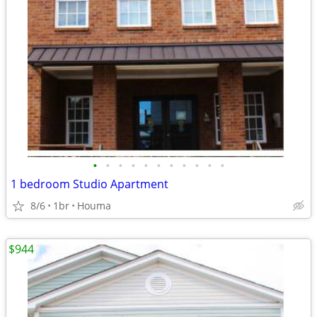
•
•
•
•
•
•
•
•
•
•
•
1 bedroom Studio Apartment
8/6
1br
Houma
$944