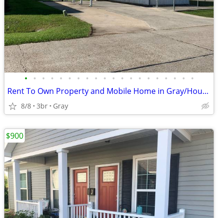
•
•
•
•
•
•
•
•
•
•
•
•
•
•
•
•
•
•
•
•
Rent To Own Property and Mobile Home in Gray/Houma
8/8
3br
Gray
$900