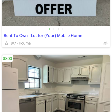
•
•
•
•
Rent To Own - Lot for (Your) Mobile Home
8/7
Houma
$800