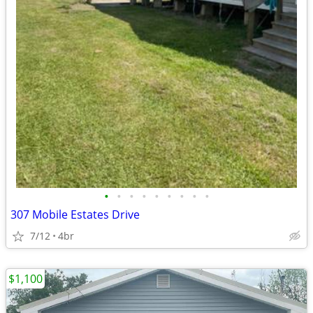
•
•
•
•
•
•
•
•
•
307 Mobile Estates Drive
7/12
4br
$1,100