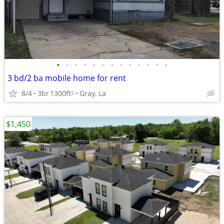
•
•
•
•
•
•
•
•
•
•
•
•
•
3 bd/2 ba mobile home for rent
8/4
3br
1300ft
Gray, La
2
$1,450