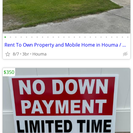
•
•
•
•
•
•
•
•
•
•
•
•
•
•
•
•
•
•
•
•
•
•
•
•
Rent To Own Property and Mobile Home in Houma / Bayou Blue
8/7
3br
Houma
$350