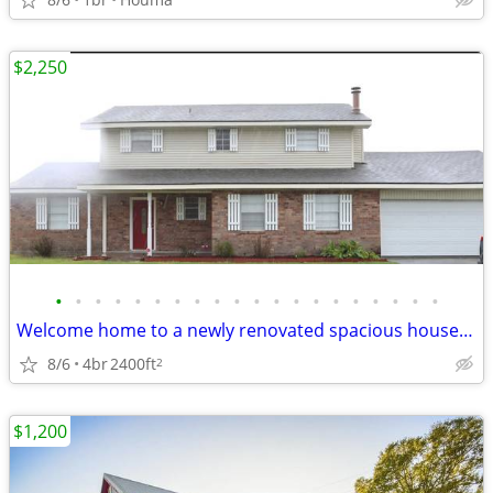
$2,250
•
•
•
•
•
•
•
•
•
•
•
•
•
•
•
•
•
•
•
•
Welcome home to a newly renovated spacious house in a highly sought af
8/6
4br
2400ft
2
$1,200