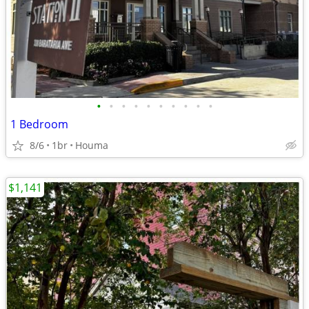
•
•
•
•
•
•
•
•
•
•
1 Bedroom
8/6
1br
Houma
$1,141