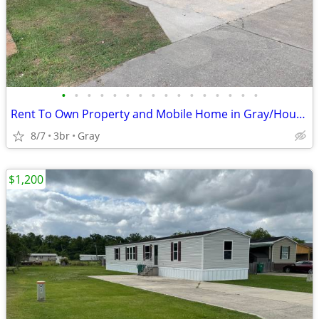
•
•
•
•
•
•
•
•
•
•
•
•
•
•
•
•
Rent To Own Property and Mobile Home in Gray/Houma
8/7
3br
Gray
$1,200