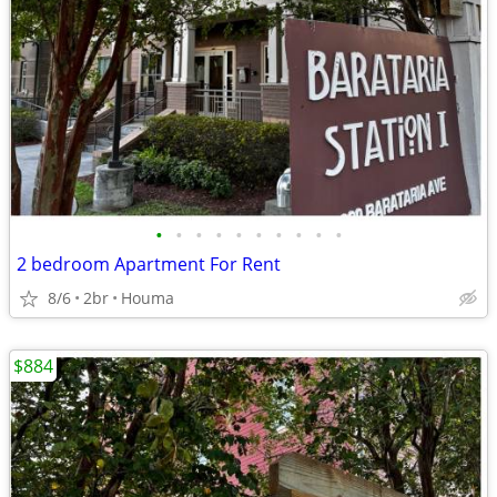
•
•
•
•
•
•
•
•
•
•
2 bedroom Apartment For Rent
8/6
2br
Houma
$884