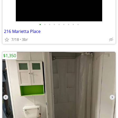
•
•
•
•
•
•
•
•
•
216 Marietta Place
7/18
3br
$1,350