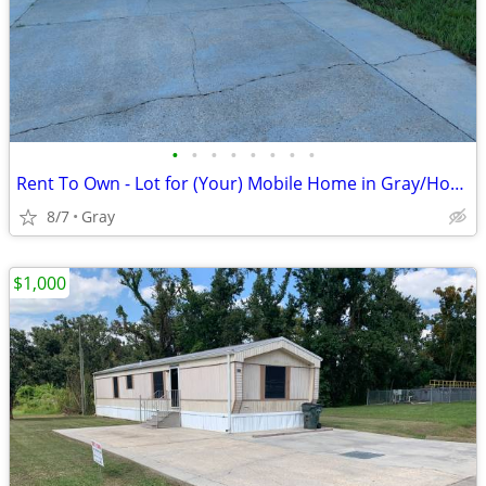
•
•
•
•
•
•
•
•
Rent To Own - Lot for (Your) Mobile Home in Gray/Houma
8/7
Gray
$1,000