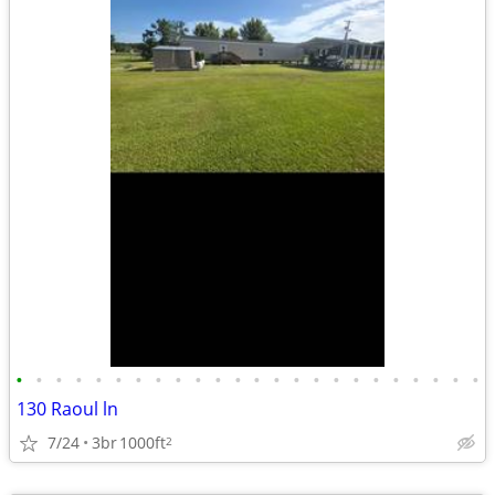
•
•
•
•
•
•
•
•
•
•
•
•
•
•
•
•
•
•
•
•
•
•
•
•
130 Raoul ln
7/24
3br
1000ft
2