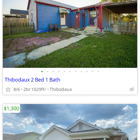
•
•
•
•
•
•
•
•
•
•
•
Thibodaux 2 Bed 1 Bath
8/6
2br
1029ft
Thibodaux
2
$1,300