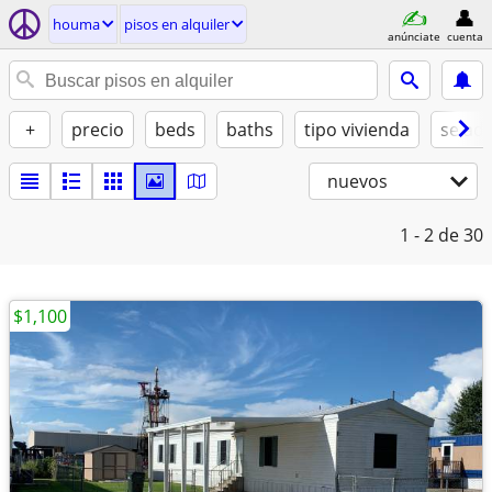
houma
pisos en alquiler
anúnciate
cuenta
+
precio
beds
baths
tipo vivienda
se ad
nuevos
1 - 2
de 30
$1,100