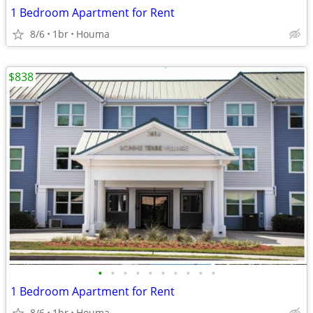
1 Bedroom Apartment for Rent
8/6
1br
Houma
$838
•
•
•
•
•
•
•
•
•
•
1 Bedroom Apartment for Rent
8/6
1br
Houma