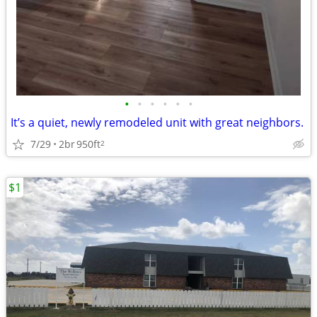
•
•
•
•
•
•
It’s a quiet, newly remodeled unit with great neighbors.
7/29
2br
950ft
2
$1