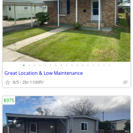
•
•
•
•
•
•
•
•
•
•
•
•
•
•
•
•
•
Great Location & Low Maintenance
8/5
2br
1100ft
2
$975