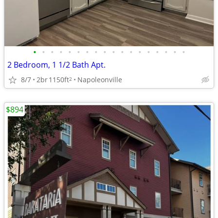
•
•
•
•
•
•
•
•
•
•
•
•
•
•
•
•
•
•
2 Bedroom, 1 1/2 Bath Apt.
8/7
2br
1150ft
Napoleonville
2
$894