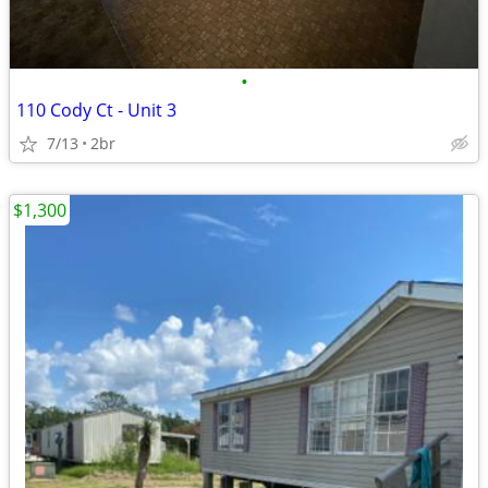
•
110 Cody Ct - Unit 3
7/13
2br
$1,300