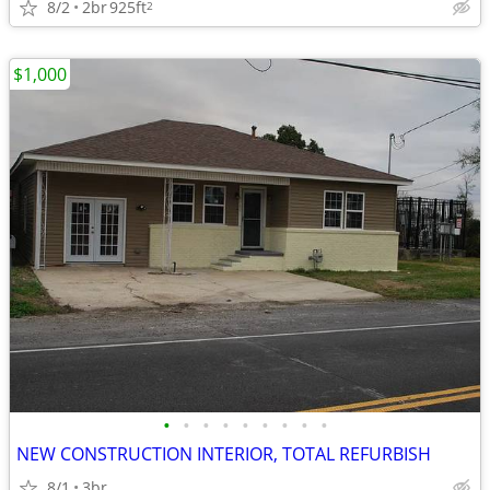
8/2
2br
925ft
2
$1,000
•
•
•
•
•
•
•
•
•
NEW CONSTRUCTION INTERIOR, TOTAL REFURBISH
8/1
3br