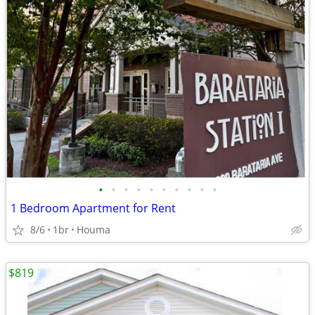
•
•
•
•
•
•
•
•
•
•
1 Bedroom Apartment for Rent
8/6
1br
Houma
$819