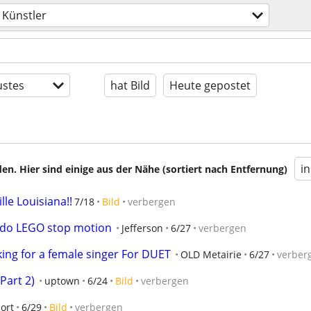
Künstler
stes
hat Bild
Heute gepostet
i
en. Hier sind einige aus der Nähe (sortiert nach Entfernung)
lle Louisiana!!
7/18
Bild
verbergen
o do LEGO stop motion
Jefferson
6/27
verbergen
king for a female singer For DUET
OLD Metairie
6/27
verber
Part 2)
uptown
6/24
Bild
verbergen
ort
6/29
Bild
verbergen