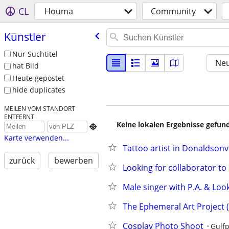
CL
Houma
Community
Künstler
Nur Suchtitel
Neu
hat Bild
Heute gepostet
hide duplicates
MEILEN VOM STANDORT
ENTFERNT
Keine lokalen Ergebnisse gefund

Karte verwenden...
Tattoo artist in Donaldsonvi
zurück
bewerben
Looking for collaborator t
Male singer with P.A. & Loo
The Ephemeral Art Project (
Cosplay Photo Shoot
Gulfp