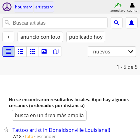
houma
artistas
anúnciate
cuenta
+
anuncio con foto
publicado hoy
nuevos
1 - 5
de 5
No se encontraron resultados locales. Aquí hay algunos
cercanos (ordenados por distancia)
busca en un área más amplia
Tattoo artist in Donaldsonville Louisiana!!
esconder
7/18
foto