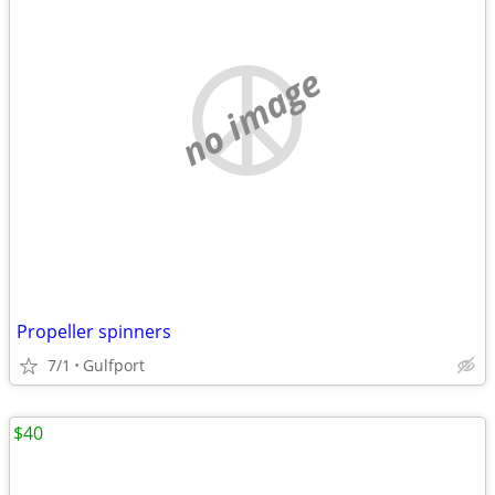
no image
Propeller spinners
7/1
Gulfport
$40