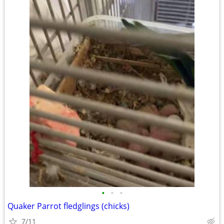
•
•
•
Quaker Parrot fledglings (chicks)
7/11