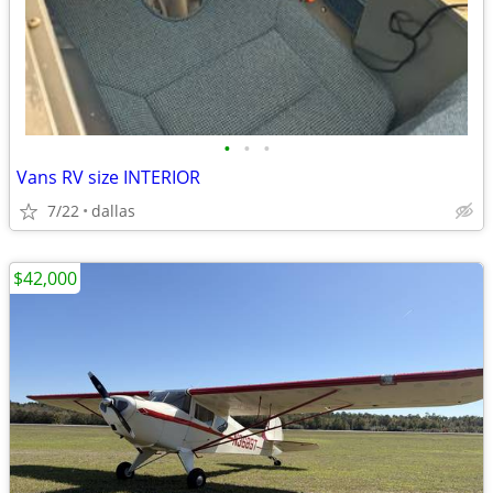
•
•
•
Vans RV size INTERIOR
7/22
dallas
$42,000