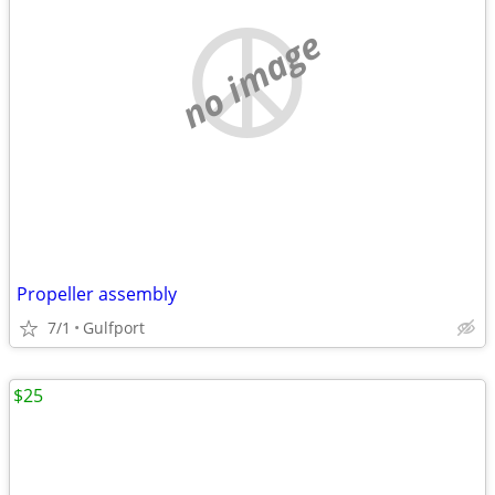
no image
Propeller assembly
7/1
Gulfport
$25