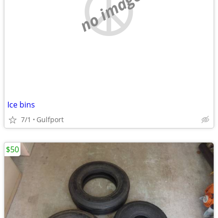
no image
Ice bins
7/1
Gulfport
$50