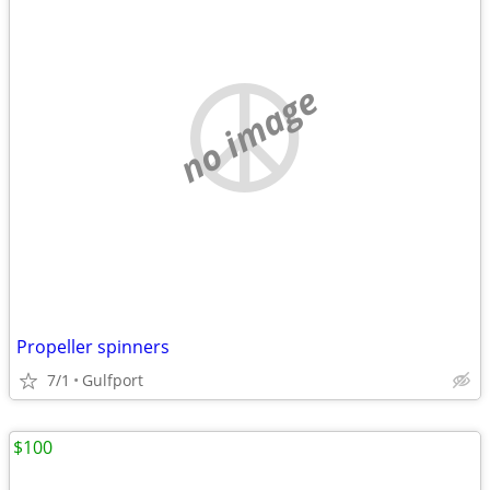
no image
Propeller spinners
7/1
Gulfport
$100