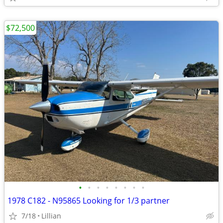
$72,500
•
•
•
•
•
•
•
•
1978 C182 - N95865 Looking for 1/3 partner
7/18
Lillian