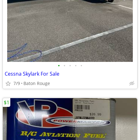
•
•
•
•
•
Cessna Skylark For Sale
7/9
Baton Rouge
$1