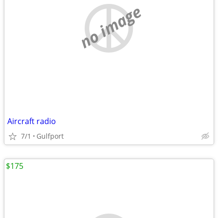
no image
Aircraft radio
7/1
Gulfport
$175