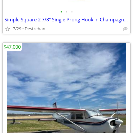
•
•
•
Simple Square 2 7/8" Single Prong Hook in Champagne Bronze
7/29
Destrehan
$47,000