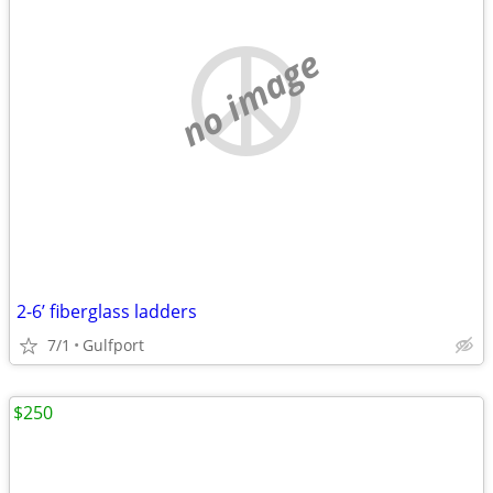
no image
2-6’ fiberglass ladders
7/1
Gulfport
$250