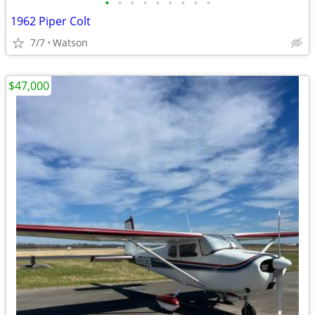
•
•
•
•
•
•
•
•
•
1962 Piper Colt
7/7
Watson
$47,000