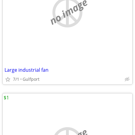
no image
Large industrial fan
7/1
Gulfport
$1