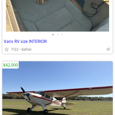
•
•
•
Vans RV size INTERIOR
7/22
dallas
$42,000