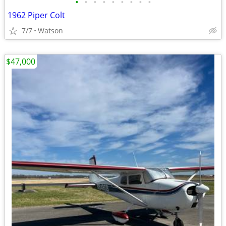
•
•
•
•
•
•
•
•
•
1962 Piper Colt
7/7
Watson
$47,000