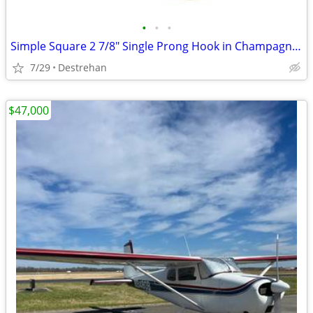
•
•
•
Simple Square 2 7/8" Single Prong Hook in Champagne Bronze
7/29
Destrehan
$47,000