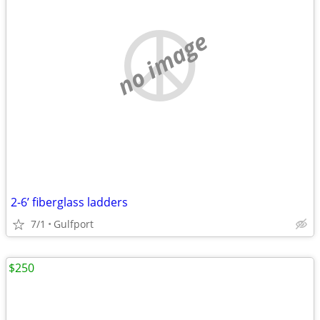
no image
2-6’ fiberglass ladders
7/1
Gulfport
$250