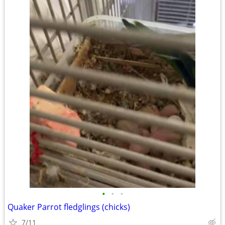
•
•
•
Quaker Parrot fledglings (chicks)
7/11