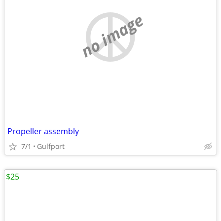
no image
Propeller assembly
7/1
Gulfport
$25