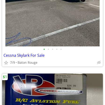
•
•
•
•
•
Cessna Skylark For Sale
7/9
Baton Rouge
$1