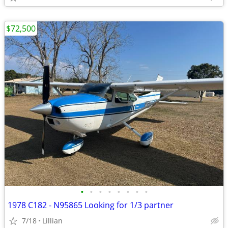
$72,500
•
•
•
•
•
•
•
•
1978 C182 - N95865 Looking for 1/3 partner
7/18
Lillian