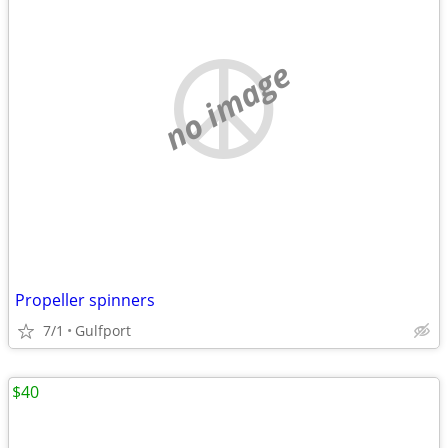
no image
Propeller spinners
7/1
Gulfport
$40