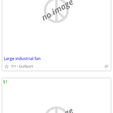
no image
Large industrial fan
7/1
Gulfport
$1