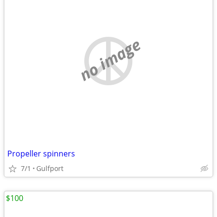
no image
Propeller spinners
7/1
Gulfport
$100