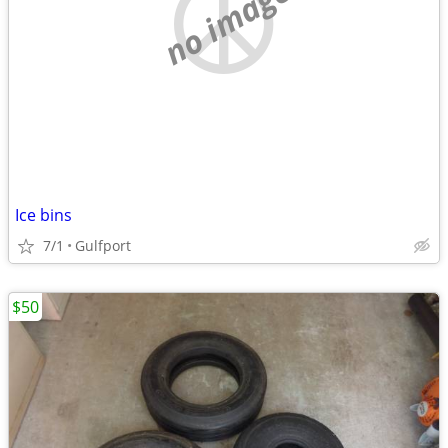
no image
Ice bins
7/1
Gulfport
$50