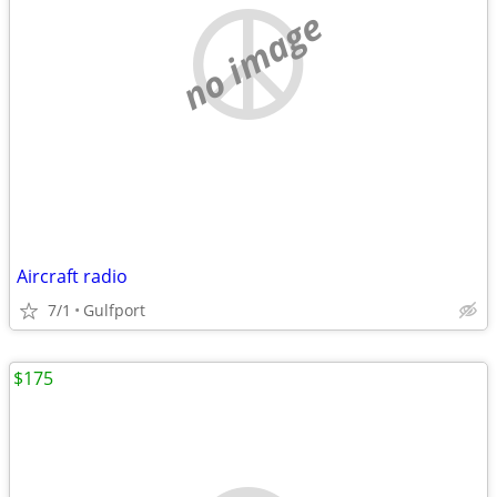
no image
Aircraft radio
7/1
Gulfport
$175