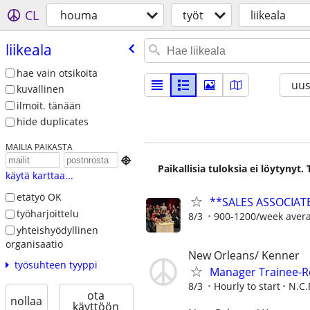
CL
houma
työt
liikeala
liikeala
hae vain otsikoita
uus
kuvallinen
ilmoit. tänään
hide duplicates
MAILIA PAIKASTA

Paikallisia tuloksia ei löytynyt
käytä karttaa...
etätyö OK
**SALES ASSOCIATE
työharjoittelu
8/3
900-1200/week aver
yhteishyödyllinen
organisaatio
New Orleans/ Kenner
työsuhteen tyyppi
Manager Trainee-R
8/3
Hourly to start
N.C.
ota
nollaa
käyttöön