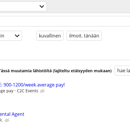
in
kuvallinen
ilmoit. tänään
hae l
. Tässä muutamia lähistöltä (lajiteltu etäisyyden mukaan)
: 900-1200/week average pay!
age pay
C2C Events
ental Agent
R.