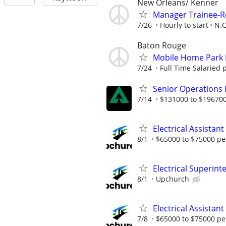
New Orleans/ Kenner
Manager Trainee-R
7/26
Hourly to start
N.C
Baton Rouge
Mobile Home Park
7/24
Full Time Salaried 
Senior Operations
7/14
$131000 to $196700
Electrical Assistan
8/1
$65000 to $75000 pe
Electrical Superin
8/1
Upchurch
Electrical Assistan
7/8
$65000 to $75000 pe