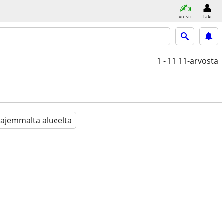
viesti
laki
1 - 11
11-arvosta
aajemmalta alueelta