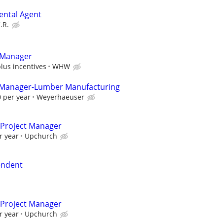
ental Agent
.R.
 Manager
plus incentives
WHW
 Manager-Lumber Manufacturing
 per year
Weyerhaeuser
t Project Manager
r year
Upchurch
tendent
t Project Manager
r year
Upchurch