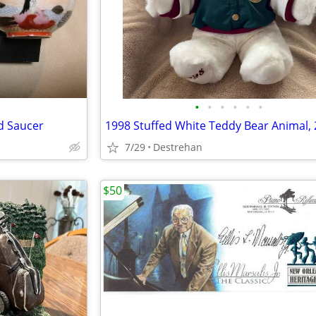
•
•
•
•
•
•
d Saucer
7/29
Destrehan
$50