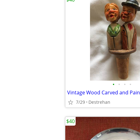
•
•
•
•
7/29
Destrehan
$40