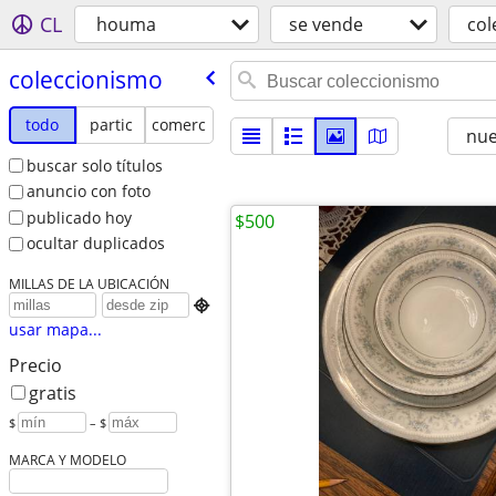
CL
houma
se vende
col
coleccionismo
todo
partic
comerc
nu
buscar solo títulos
anuncio con foto
publicado hoy
$500
ocultar duplicados
MILLAS DE LA UBICACIÓN

usar mapa...
Precio
gratis
$
– $
MARCA Y MODELO