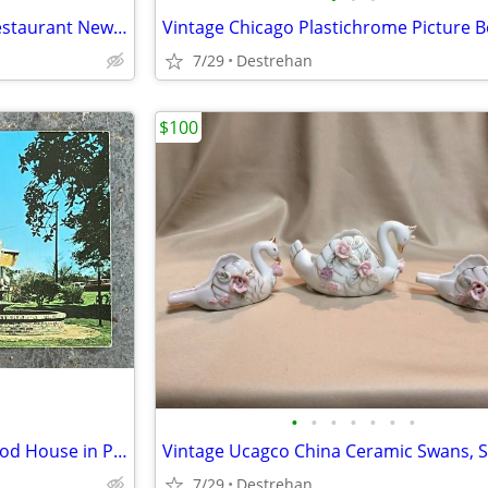
Vintage Postcards Antoine's Restaurant New Orleans
7/29
Destrehan
$100
•
•
•
•
•
•
•
Vintage Postcard Perry's Seafood House in Pensacola, FL
Vintage Ucagco China Ceramic Swans, Se
7/29
Destrehan