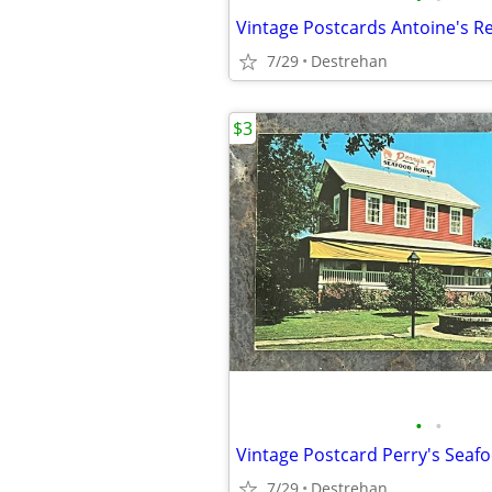
7/29
Destrehan
$3
•
•
7/29
Destrehan