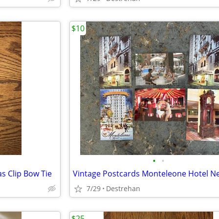
$10
•
•
s Clip Bow Tie
7/29
Destrehan
$25