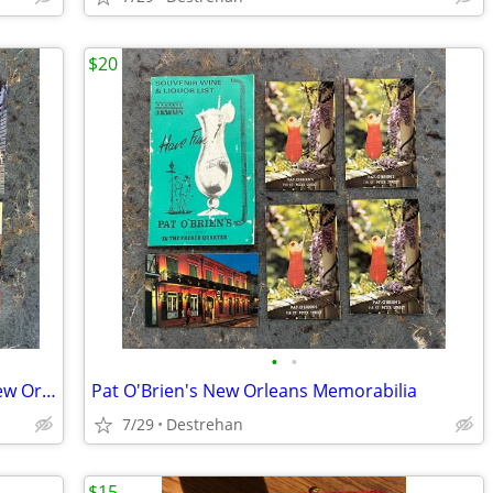
$20
•
•
Vintage Postcards Monteleone Hotel New Orleans (A)
Pat O'Brien's New Orleans Memorabilia
7/29
Destrehan
$15