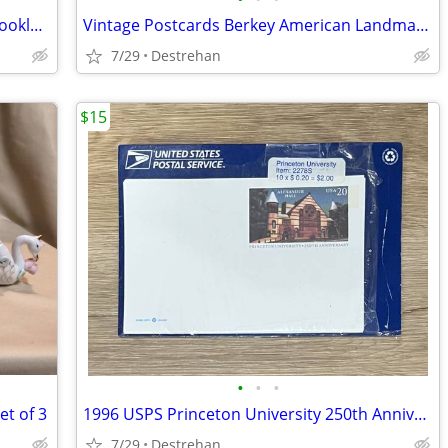
Vintage Chicago Plastichrome Picture Booklets and MSI Postcard
Vintage Postcards Berkey American Landmark Prints, Set of 12
7/29
Destrehan
$15
•
•
•
t of 3
1996 USPS Princeton University 250th Anniversary Postcards
7/29
Destrehan