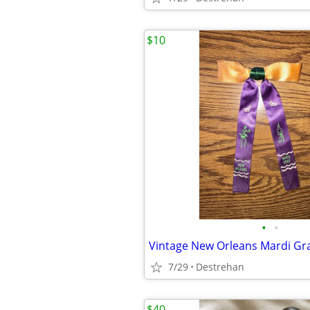
$10
•
•
Vintage New Orleans Mardi Gra
7/29
Destrehan
$40