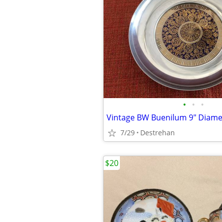
•
•
•
Vintage BW Buenilum 9" Diame
7/29
Destrehan
$20