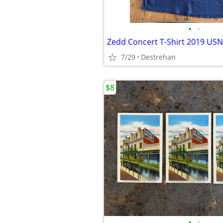
•
•
Zedd Concert T-Shirt 2019 US
7/29
Destrehan
$8
•
•