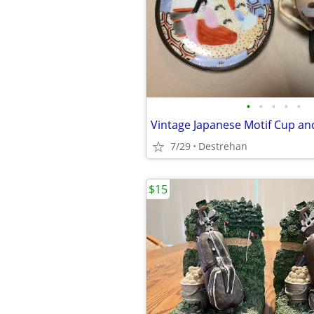
•
•
•
•
•
Vintage Japanese Motif Cup an
7/29
Destrehan
$15