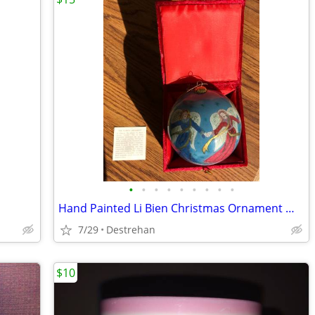
•
•
•
•
•
•
•
•
•
Hand Painted Li Bien Christmas Ornament With 5 Angel
7/29
Destrehan
$10