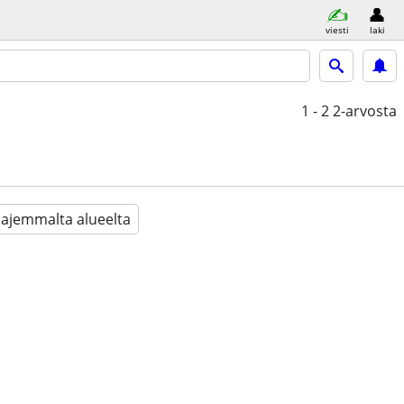
viesti
laki
1 - 2
2-arvosta
aajemmalta alueelta