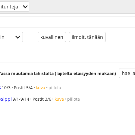
itunteja
in
kuvallinen
ilmoit. tänään
hae l
. Tässä muutamia lähistöltä (lajiteltu etäisyyden mukaan)
s
10/3
Postit 5/4
kuva
piilota
ssippi
9/1-9/14
Postit 3/6
kuva
piilota