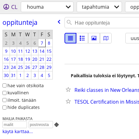
CL
houma
tapahtumia
opp
oppitunteja
S
M
T
W
T
F
S
uus
2
3
4
5
6
7
8
9
10
11
12
13
14
15
16
17
18
19
20
21
22
23
24
25
26
27
28
29
30
31
1
2
3
4
5
Paikallisia tuloksia ei löytynyt
hae vain otsikoita
Reiki classes in New Orlean
kuvallinen
ilmoit. tänään
TESOL Certification in Missi
hide duplicates
MAILIA PAIKASTA

käytä karttaa...