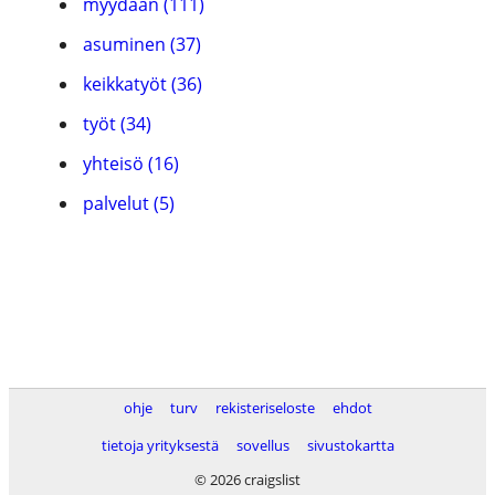
myydään (111)
asuminen (37)
keikkatyöt (36)
työt (34)
yhteisö (16)
palvelut (5)
ohje
turv
rekisteriseloste
ehdot
tietoja yrityksestä
sovellus
sivustokartta
© 2026 craigslist