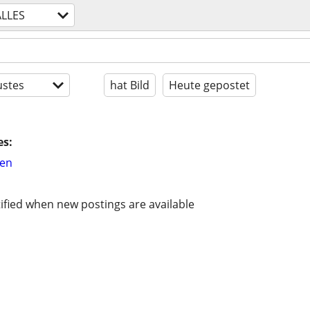
ALLES
stes
hat Bild
Heute gepostet
es:
hen
ified when new postings are available