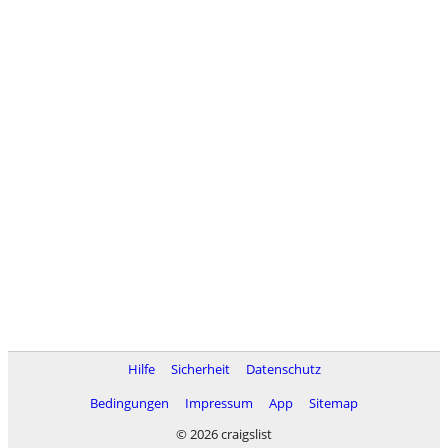
Hilfe
Sicherheit
Datenschutz
Bedingungen
Impressum
App
Sitemap
© 2026 craigslist