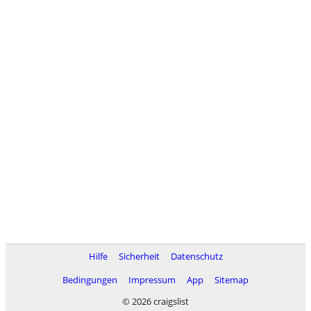
Hilfe
Sicherheit
Datenschutz
Bedingungen
Impressum
App
Sitemap
© 2026 craigslist