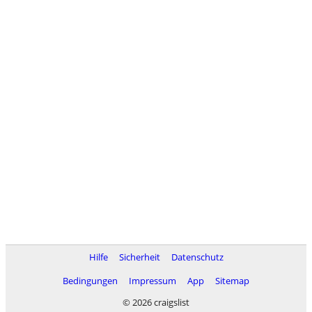
Hilfe
Sicherheit
Datenschutz
Bedingungen
Impressum
App
Sitemap
© 2026 craigslist