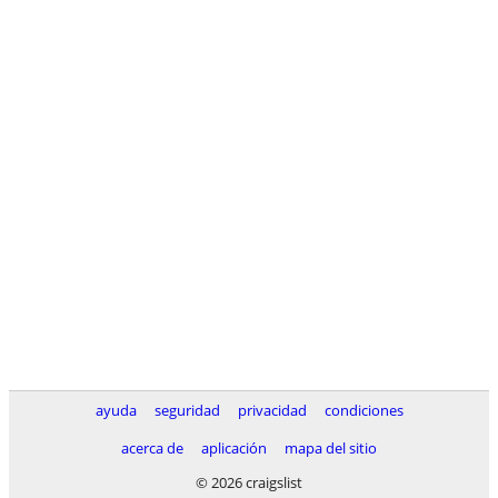
ayuda
seguridad
privacidad
condiciones
acerca de
aplicación
mapa del sitio
© 2026 craigslist