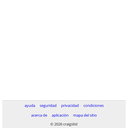
ayuda
seguridad
privacidad
condiciones
acerca de
aplicación
mapa del sitio
© 2026 craigslist