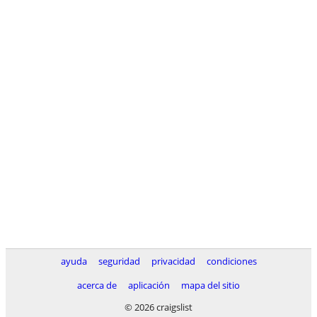
ayuda
seguridad
privacidad
condiciones
acerca de
aplicación
mapa del sitio
© 2026 craigslist