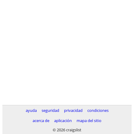
ayuda
seguridad
privacidad
condiciones
acerca de
aplicación
mapa del sitio
© 2026 craigslist