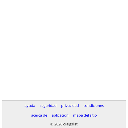
ayuda
seguridad
privacidad
condiciones
acerca de
aplicación
mapa del sitio
© 2026 craigslist