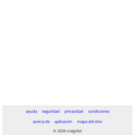
ayuda
seguridad
privacidad
condiciones
acerca de
aplicación
mapa del sitio
© 2026 craigslist