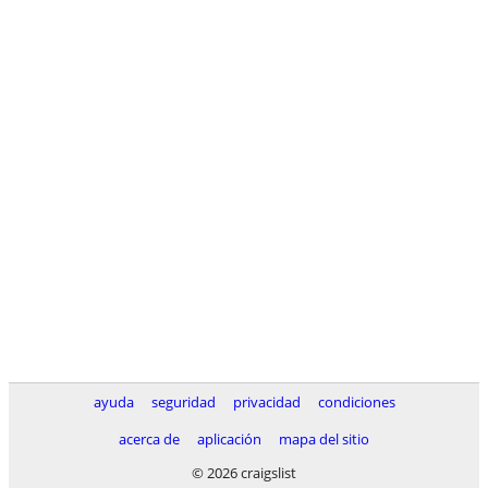
ayuda
seguridad
privacidad
condiciones
acerca de
aplicación
mapa del sitio
© 2026 craigslist