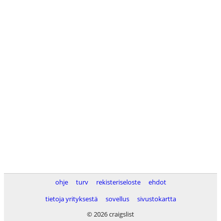
ohje
turv
rekisteriseloste
ehdot
tietoja yrityksestä
sovellus
sivustokartta
© 2026 craigslist