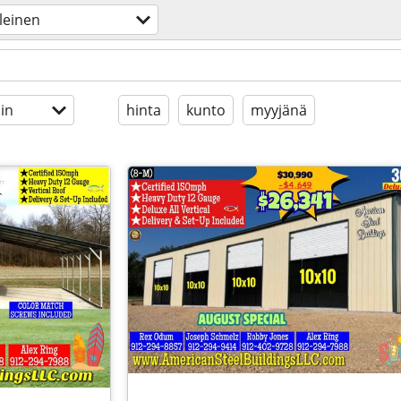
leinen
in
hinta
kunto
myyjänä