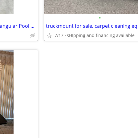
•
Unopened Intex Ultra XTR Rectangular Pool Set
7/17
sHIpping and financing available