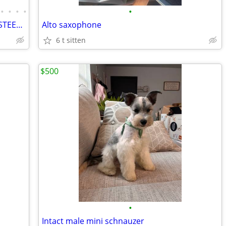
•
•
•
•
•
METAL BUILDINGS CARPORT RV COVER STEEL GARAGE UTILITY SHED POLE BARN
Alto saxophone
6 t sitten
$500
•
Intact male mini schnauzer