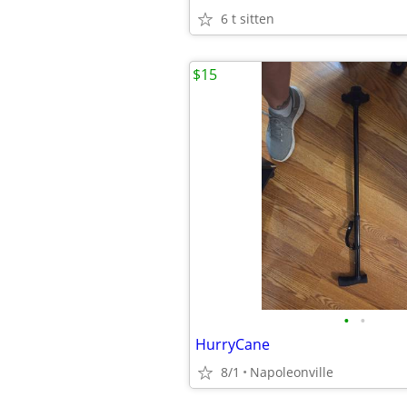
6 t sitten
$15
•
•
HurryCane
8/1
Napoleonville