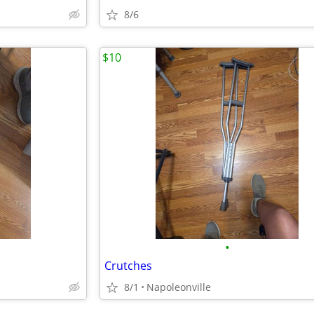
8/6
$10
•
Crutches
8/1
Napoleonville