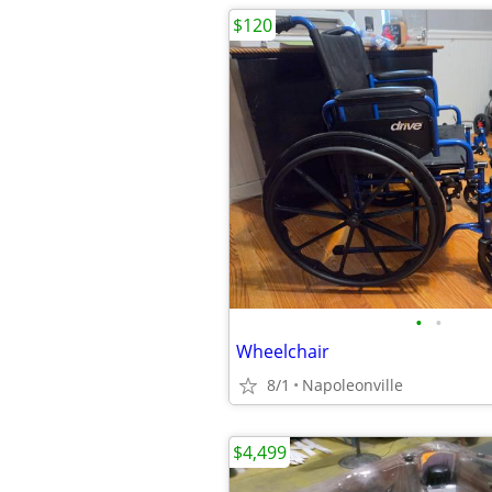
$120
•
•
Wheelchair
8/1
Napoleonville
$4,499