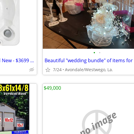
•
•
6 Person Hot Tub Tubs – Brand New - $3699 – In Stock
Beautiful "wedding bundle" of items for 
7/24
Avondale/Westwego, La.
$49,000
no image