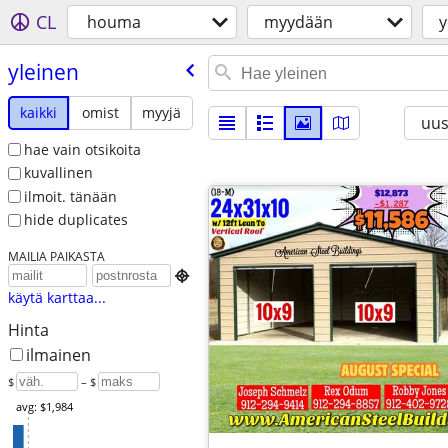
CL
houma
myydään
y
yleinen
kaikki
omist
myyjä
uus
hae vain otsikoita
kuvallinen
ilmoit. tänään
hide duplicates
MAILIA PAIKASTA

käytä karttaa...
Hinta
ilmainen
$
– $
avg: $1,984