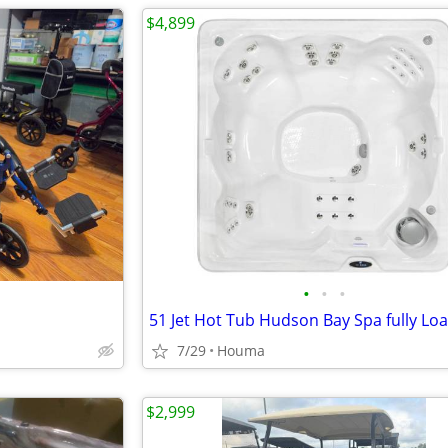
$4,899
•
•
•
7/29
Houma
$2,999