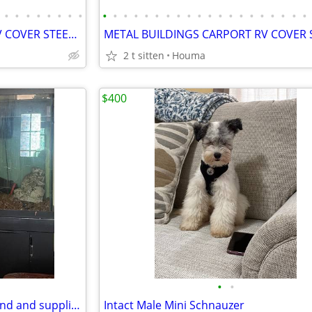
•
•
•
•
•
•
•
•
•
•
•
•
•
•
•
•
•
•
•
•
•
•
•
•
•
•
•
•
METAL BUILDINGS CARPORT RV COVER STEEL GARAGE POLE BARN METAL BUILDING
2 t sitten
Houma
$400
•
•
Aquarium 150 gallons were stand and supplies
Intact Male Mini Schnauzer