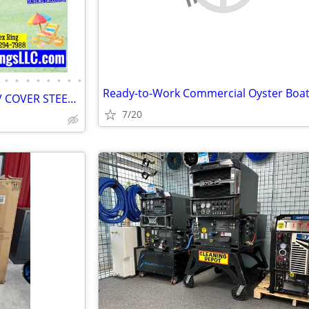
•
•
•
•
•
•
•
•
METAL BUILDINGS CARPORT RV COVER STEEL GARAGE UTILITY SHED POLE BARN
7/20