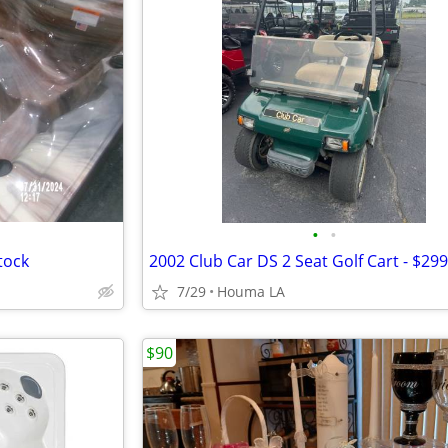
•
•
tock
2002 Club Car DS 2 Seat Golf Cart - $29
7/29
Houma LA
$90