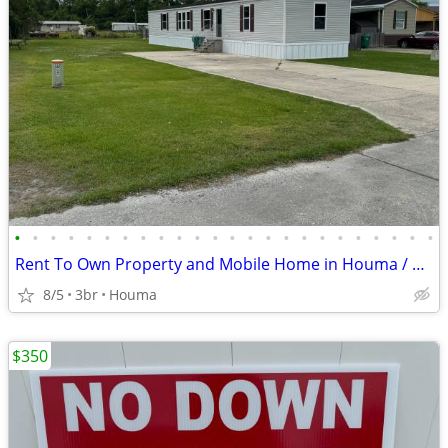
•
•
•
•
•
•
•
•
•
•
•
•
•
•
•
•
•
•
•
•
•
•
•
•
Rent To Own Property and Mobile Home in Houma / Bayou Blue
8/5
3br
Houma
$350