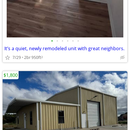
•
•
•
•
•
•
It’s a quiet, newly remodeled unit with great neighbors.
7/29
2br
950ft
2
$1,800