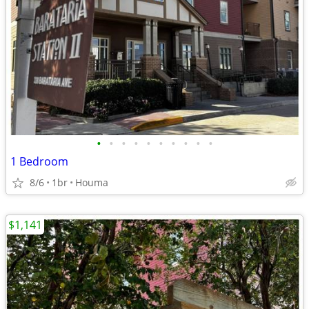
•
•
•
•
•
•
•
•
•
•
1 Bedroom
8/6
1br
Houma
$1,141