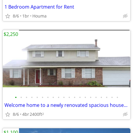
1 Bedroom Apartment for Rent
8/6
1br
Houma
$2,250
•
•
•
•
•
•
•
•
•
•
•
•
•
•
•
•
•
•
•
•
Welcome home to a newly renovated spacious house in a highly sought af
8/6
4br
2400ft
2
$1,100