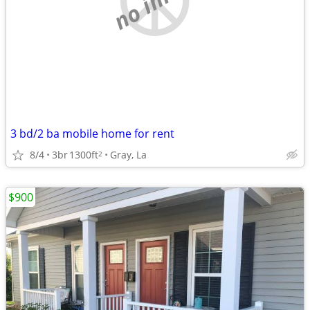
3 bd/2 ba mobile home for rent
8/4
3br
1300ft
Gray, La
2
$900