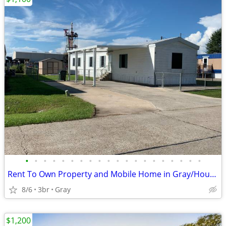
•
•
•
•
•
•
•
•
•
•
•
•
•
•
•
•
•
•
•
•
Rent To Own Property and Mobile Home in Gray/Houma
8/6
3br
Gray
$1,200