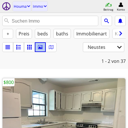
Houma
Immo
Beitrag
Konto
+
Preis
beds
baths
Immobilienart
Katze
Neustes
1 - 2
von 37
$800