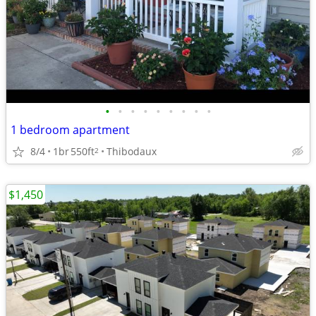
•
•
•
•
•
•
•
•
•
1 bedroom apartment
8/4
1br
550ft
Thibodaux
2
$1,450