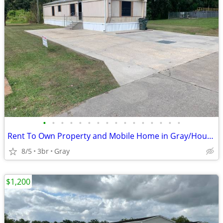
•
•
•
•
•
•
•
•
•
•
•
•
•
•
•
•
Rent To Own Property and Mobile Home in Gray/Houma
8/5
3br
Gray
$1,200