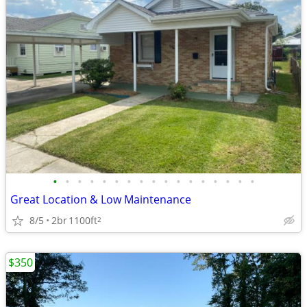
•
•
•
•
•
•
•
•
•
•
•
•
•
•
•
•
•
Great Location & Low Maintenance
8/5
2br
1100ft
2
$350