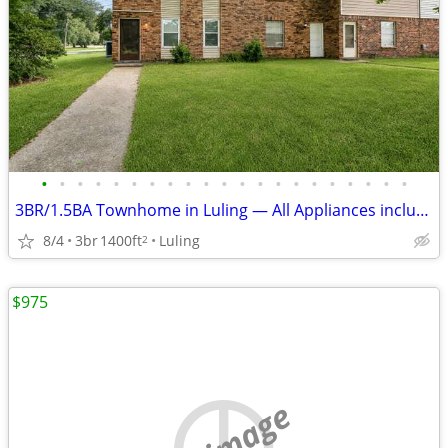
•
•
•
•
•
•
•
•
•
•
•
•
•
•
•
•
•
•
•
•
•
3BR/1.5BA Townhome in Luling — All Appliances included, no hoa, $199k
8/4
3br
1400ft
Luling
2
$975
no image