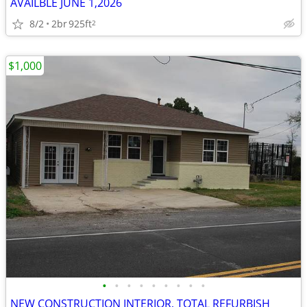
AVAILBLE JUNE 1,2026
8/2
2br
925ft
2
$1,000
•
•
•
•
•
•
•
•
•
NEW CONSTRUCTION INTERIOR, TOTAL REFURBISH