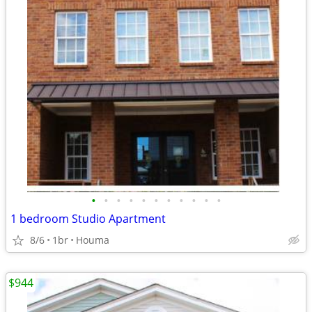
•
•
•
•
•
•
•
•
•
•
•
1 bedroom Studio Apartment
8/6
1br
Houma
$944