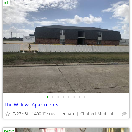
$1
•
•
•
•
•
•
•
•
The Willows Apartments
7/27
3br
1400ft
near Leonard J. Chabert Medical Center
2
$600