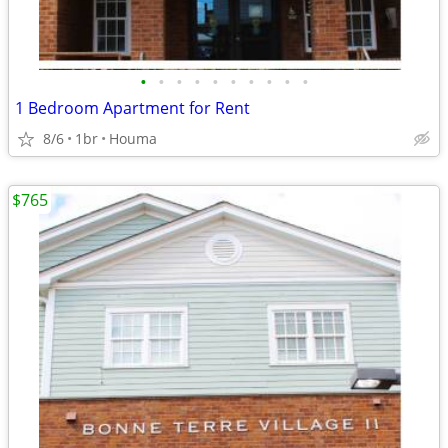
•
•
•
•
•
•
•
•
•
•
1 Bedroom Apartment for Rent
8/6
1br
Houma
$765