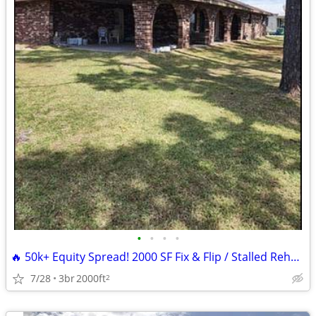
•
•
•
•
🔥 50k+ Equity Spread! 2000 SF Fix & Flip / Stalled Rehab in Montegut,
7/28
3br
2000ft
2