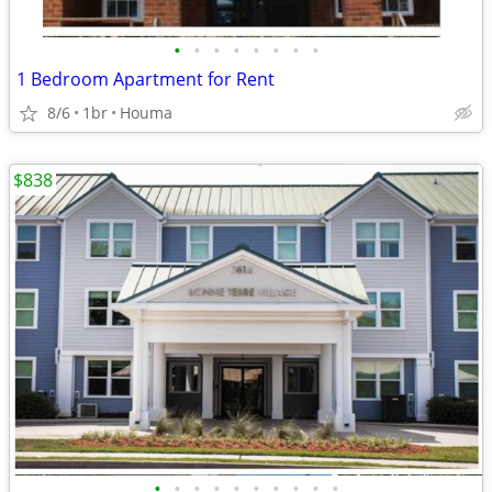
•
•
•
•
•
•
•
•
1 Bedroom Apartment for Rent
8/6
1br
Houma
$838
•
•
•
•
•
•
•
•
•
•