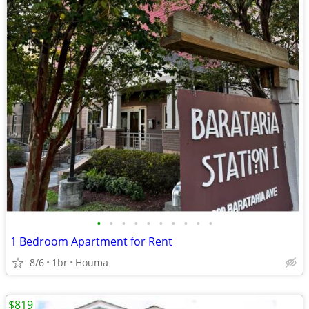
•
•
•
•
•
•
•
•
•
•
1 Bedroom Apartment for Rent
8/6
1br
Houma
$819