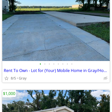
•
•
•
•
•
•
•
•
Rent To Own - Lot for (Your) Mobile Home in Gray/Houma
8/5
Gray
$1,000