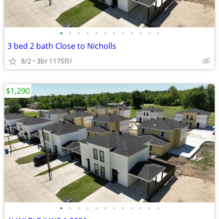
•
•
•
•
•
•
•
•
•
•
•
•
3 bed 2 bath Close to Nicholls
8/2
3br
1175ft
2
$1,290
•
•
•
•
•
•
•
•
•
•
•
•