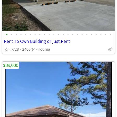
•
•
•
•
•
•
•
•
•
•
•
•
•
•
•
•
•
•
•
•
•
•
•
Rent To Own Building or Just Rent
7/28
2400ft
Houma
2
$39,000