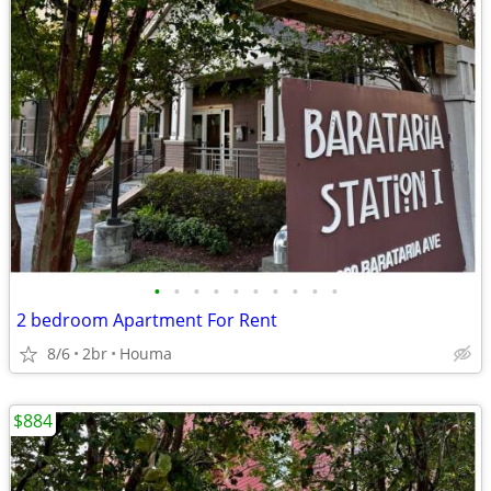
•
•
•
•
•
•
•
•
•
•
2 bedroom Apartment For Rent
8/6
2br
Houma
$884