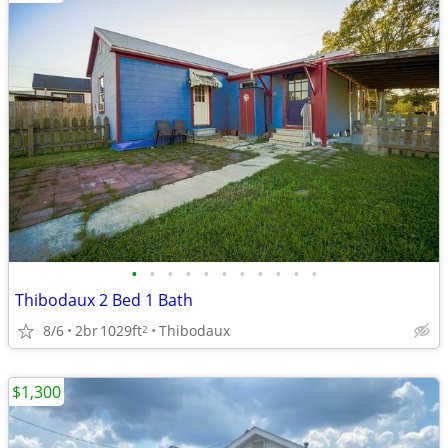
•
•
•
•
•
•
•
•
•
•
•
Thibodaux 2 Bed 1 Bath
8/6
2br
1029ft
Thibodaux
2
$1,300