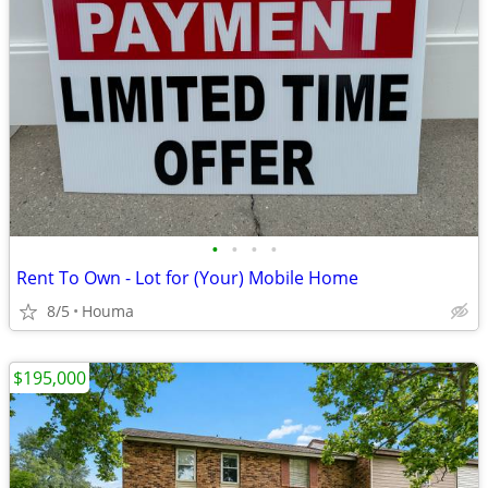
•
•
•
•
Rent To Own - Lot for (Your) Mobile Home
8/5
Houma
$195,000