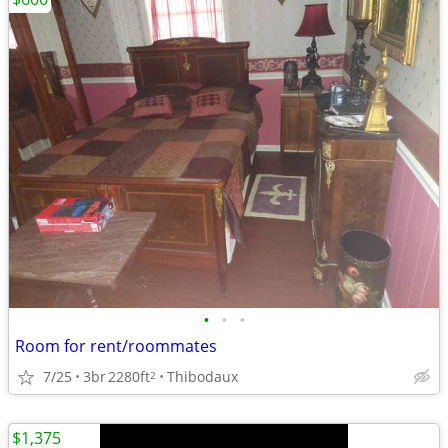
•
•
•
Room for rent/roommates
7/25
3br
2280ft
Thibodaux
2
$1,375