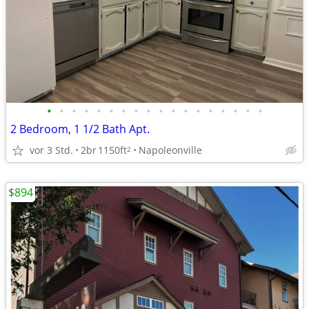
•
•
•
•
•
•
•
•
•
•
•
•
•
•
•
•
•
•
2 Bedroom, 1 1/2 Bath Apt.
vor 3 Std.
2br
1150ft
Napoleonville
2
$894