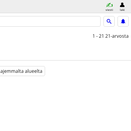
viesti
laki
1 - 21
21-arvosta
aajemmalta alueelta