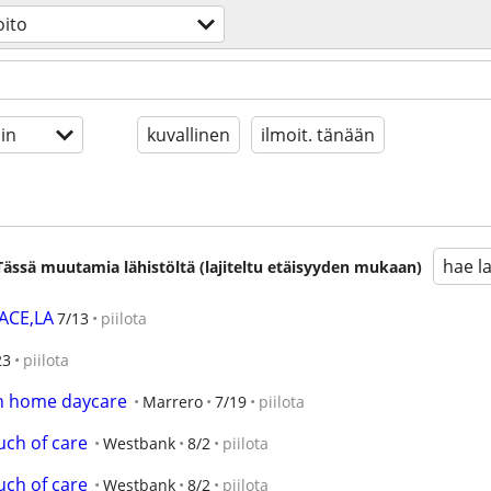
oito
in
kuvallinen
ilmoit. tänään
hae l
. Tässä muutamia lähistöltä (lajiteltu etäisyyden mukaan)
ACE,LA
7/13
piilota
23
piilota
in home daycare
Marrero
7/19
piilota
uch of care
Westbank
8/2
piilota
uch of care
Westbank
8/2
piilota