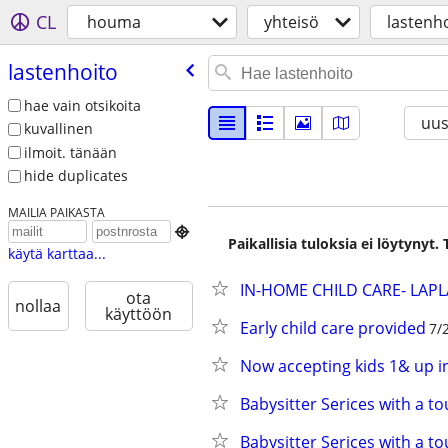
CL
houma
yhteisö
lastenh
lastenhoito
hae vain otsikoita
uus
kuvallinen
ilmoit. tänään
hide duplicates
MAILIA PAIKASTA

Paikallisia tuloksia ei löytynyt
käytä karttaa...
IN-HOME CHILD CARE- LAPL
ota
nollaa
käyttöön
Early child care provided
7/
Now accepting kids 1& up 
Babysitter Serices with a to
Babysitter Serices with a to