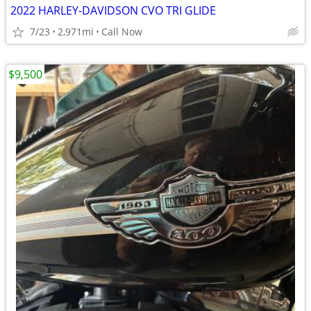
2022 HARLEY-DAVIDSON CVO TRI GLIDE
7/23
2,971mi
Call Now
$9,500