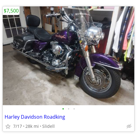
$7,500
•
•
•
Harley Davidson Roadking
7/17
28k mi
Slidell