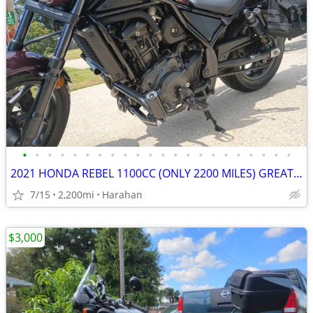
•
•
•
•
•
•
•
•
•
•
•
•
•
•
•
•
•
•
•
•
•
•
2021 HONDA REBEL 1100CC (ONLY 2200 MILES) GREAT DEAL - NEW ADDITIONS!
7/15
2,200mi
Harahan
$3,000