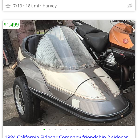
7/19
18k mi
Harvey
$1,499
•
•
•
•
•
•
•
•
•
•
1984 California Sidecar Company friendship 2 sidecar