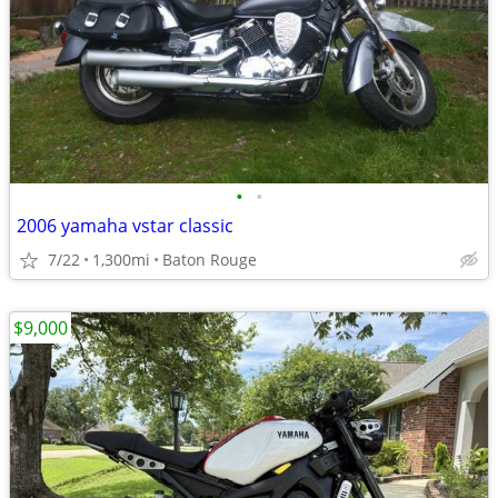
•
•
2006 yamaha vstar classic
7/22
1,300mi
Baton Rouge
$9,000