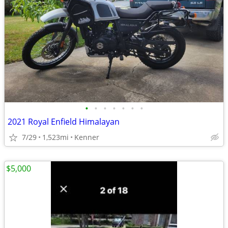
•
•
•
•
•
•
•
2021 Royal Enfield Himalayan
7/29
1,523mi
Kenner
$5,000