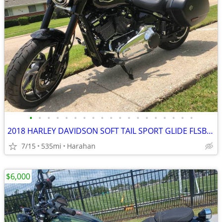
•
•
•
•
•
•
•
•
•
•
•
•
•
•
•
•
•
•
•
2018 HARLEY DAVIDSON SOFT TAIL SPORT GLIDE FLSB (535 ORIGINAL MILES)
7/15
535mi
Harahan
$6,000