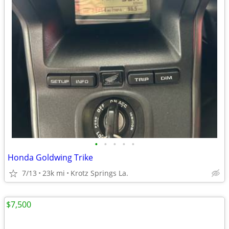
•
•
•
•
•
Honda Goldwing Trike
7/13
23k mi
Krotz Springs La.
$7,500