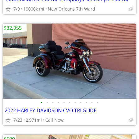
7/9
10000k mi
New Orleans 7th Ward
$32,955
•
•
•
•
•
•
•
•
•
•
•
2022 HARLEY-DAVIDSON CVO TRI GLIDE
7/23
2,971mi
Call Now