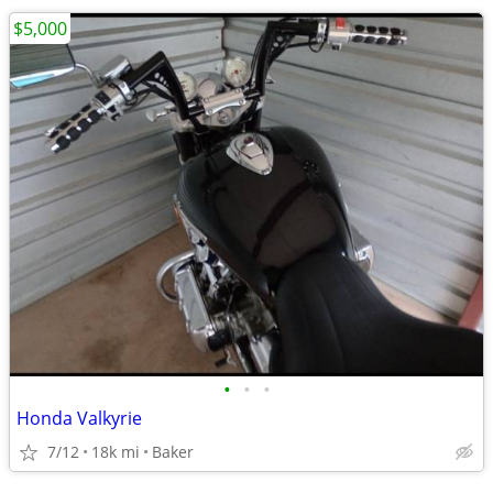
$5,000
•
•
•
Honda Valkyrie
7/12
18k mi
Baker