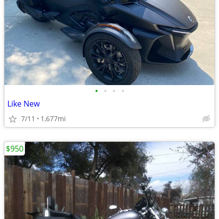
•
•
•
•
Like New
7/11
1,677mi
$950