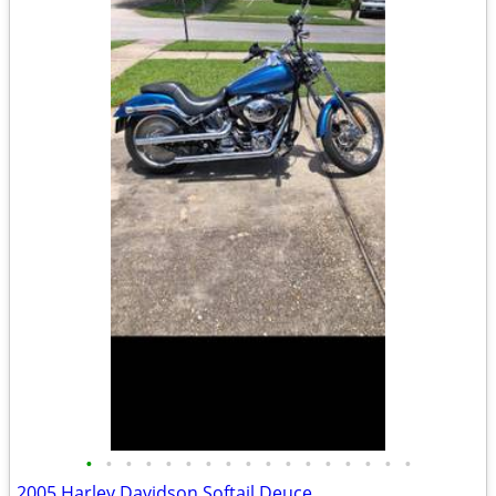
•
•
•
•
•
•
•
•
•
•
•
•
•
•
•
•
•
2005 Harley Davidson Softail Deuce