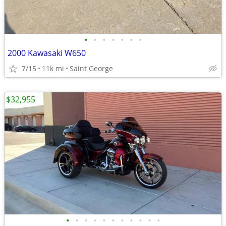
•
•
•
•
•
•
•
2000 Kawasaki W650
7/15
11k mi
Saint George
$32,955
•
•
•
•
•
•
•
•
•
•
•