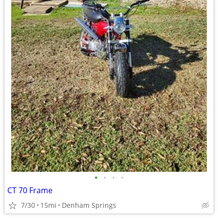
•
•
•
•
CT 70 Frame
7/30
15mi
Denham Springs