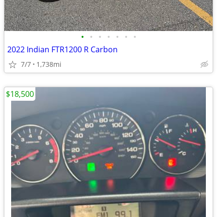
•
•
•
•
•
•
•
2022 Indian FTR1200 R Carbon
7/7
1,738mi
$18,500