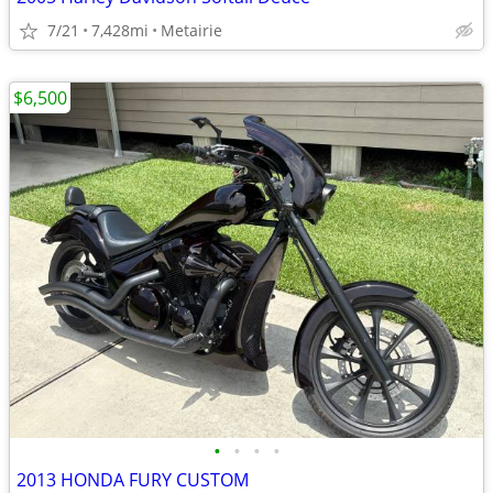
7/21
7,428mi
Metairie
$6,500
•
•
•
•
2013 HONDA FURY CUSTOM