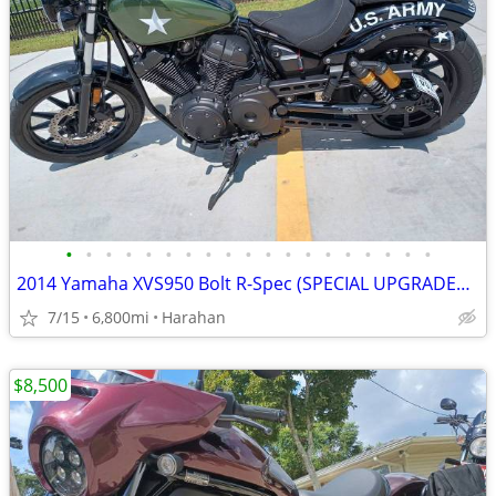
•
•
•
•
•
•
•
•
•
•
•
•
•
•
•
•
•
•
•
2014 Yamaha XVS950 Bolt R-Spec (SPECIAL UPGRADES & EXTRAS INCLUDED)
7/15
6,800mi
Harahan
$8,500