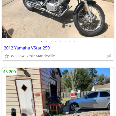
•
•
•
•
•
•
•
•
2012 Yamaha VStar 250
8/3
8,457mi
Mandeville
$5,200