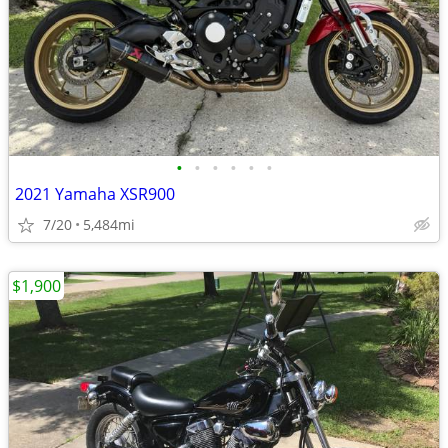
•
•
•
•
•
•
2021 Yamaha XSR900
7/20
5,484mi
$1,900