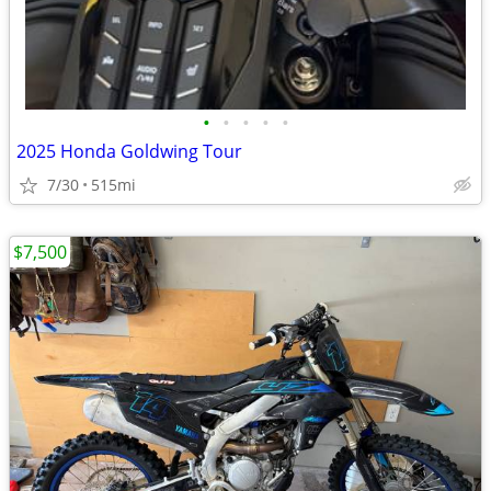
•
•
•
•
•
2025 Honda Goldwing Tour
7/30
515mi
$7,500