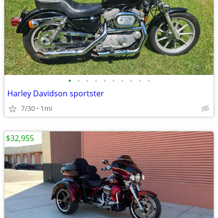
•
•
•
•
•
•
•
•
•
•
Harley Davidson sportster
7/30
1mi
$32,955