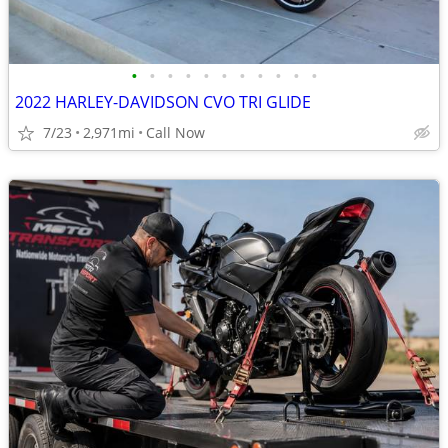
•
•
•
•
•
•
•
•
•
•
•
2022 HARLEY-DAVIDSON CVO TRI GLIDE
7/23
2,971mi
Call Now