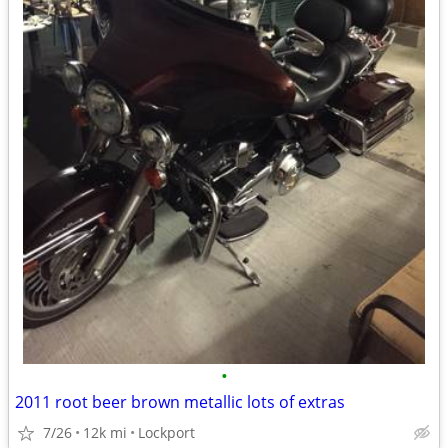
•
2011 root beer brown metallic lots of extras
7/26
12k mi
Lockport