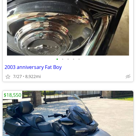
•
•
•
•
•
2003 anniversary Fat Boy
7/27
8,922mi
$18,550