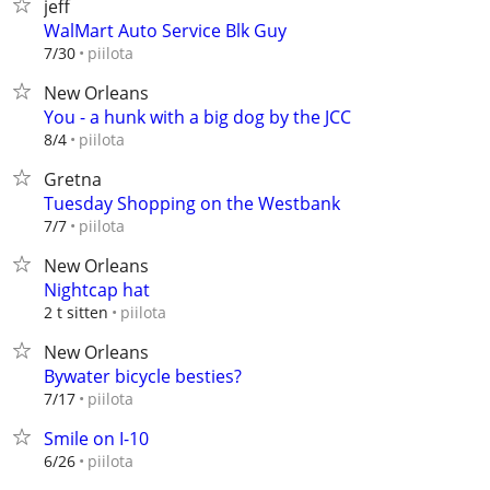
jeff
WalMart Auto Service Blk Guy
piilota
7/30
New Orleans
You - a hunk with a big dog by the JCC
piilota
8/4
Gretna
Tuesday Shopping on the Westbank
piilota
7/7
New Orleans
Nightcap hat
piilota
2 t sitten
New Orleans
Bywater bicycle besties?
piilota
7/17
Smile on I-10
piilota
6/26