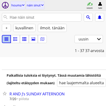
houma
näin sinut
viesti
laki
+
kuvallinen
ilmoit. tänään
uusin
1 - 37
37-arvosta
Paikallisia tuloksia ei löytynyt. Tässä muutamia lähistöltä
hae laajemmalta alueelta
(lajiteltu etäisyyden mukaan)
R AND J’s SUNDAY AFTERNOON
piilota
7/20