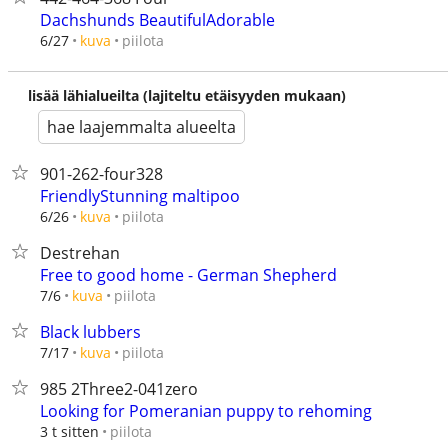
Dachshunds BeautifulAdorable
piilota
6/27
kuva
lisää lähialueilta (lajiteltu etäisyyden mukaan)
hae laajemmalta alueelta
901-262-four328
FriendlyStunning maltipoo
piilota
6/26
kuva
Destrehan
Free to good home - German Shepherd
piilota
7/6
kuva
Black lubbers
piilota
7/17
kuva
985 2Three2-041zero
Looking for Pomeranian puppy to rehoming
piilota
3 t sitten