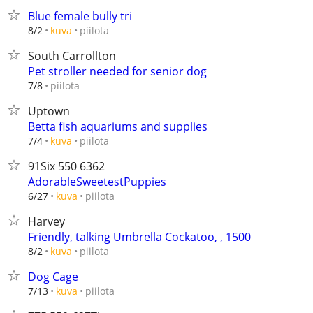
Blue female bully tri
piilota
8/2
kuva
South Carrollton
Pet stroller needed for senior dog
piilota
7/8
Uptown
Betta fish aquariums and supplies
piilota
7/4
kuva
91Six 550 6362
AdorableSweetestPuppies
piilota
6/27
kuva
Harvey
Friendly, talking Umbrella Cockatoo, , 1500
piilota
8/2
kuva
Dog Cage
piilota
7/13
kuva