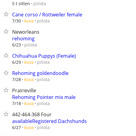
piilota
5 t sitten
Cane corso / Rottweiler female
piilota
7/30
kuva
Neworleans
rehoming
piilota
6/23
Chihuahua Puppys (Female)
piilota
6/29
kuva
Rehoming goldendoodle
piilota
7/28
kuva
Prairieville
Rehoming Pointer mix male
piilota
7/18
kuva
442-464-368 Four
availableRegistered Dachshunds
piilota
6/27
kuva