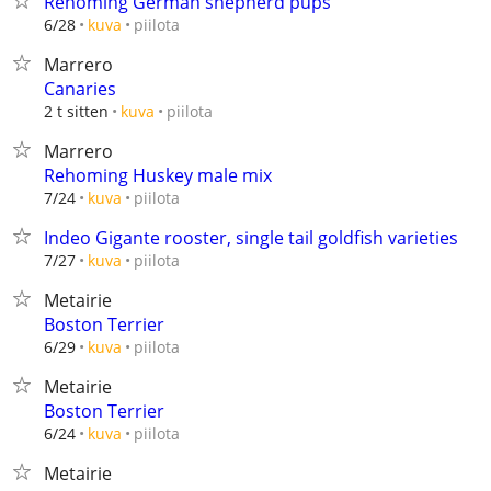
Rehoming German shepherd pups
piilota
6/28
kuva
Marrero
Canaries
piilota
2 t sitten
kuva
Marrero
Rehoming Huskey male mix
piilota
7/24
kuva
Indeo Gigante rooster, single tail goldfish varieties
piilota
7/27
kuva
Metairie
Boston Terrier
piilota
6/29
kuva
Metairie
Boston Terrier
piilota
6/24
kuva
Metairie