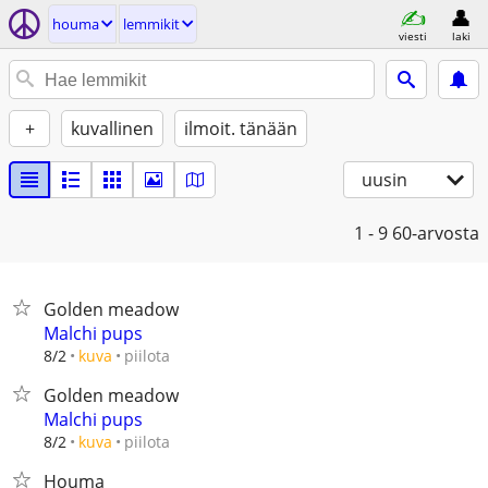
houma
lemmikit
viesti
laki
+
kuvallinen
ilmoit. tänään
uusin
1 - 9
60-arvosta
Golden meadow
Malchi pups
piilota
8/2
kuva
Golden meadow
Malchi pups
piilota
8/2
kuva
Houma