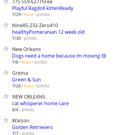
775 559-627Three
Playful Ragdoll kittenReady
piilota
7/29
kuva
Nine85-232-Zero410
healthyPomeranian 12 week old
piilota
7/30
New Orleans
Dogs need a home because im moving 😢
piilota
7/6
kuva
Gretna
Green & Sun
piilota
7/26
kuva
NEW ORLEANS
cat whisperer home care
piilota
8/4
Watson
Golden Retrievers
piilota
7/7