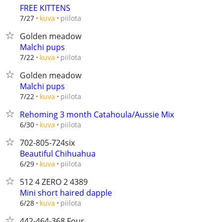
FREE KITTENS
piilota
7/27
kuva
Golden meadow
Malchi pups
piilota
7/22
kuva
Golden meadow
Malchi pups
piilota
7/22
kuva
Rehoming 3 month Catahoula/Aussie Mix
piilota
6/30
kuva
702-805-724six
Beautiful Chihuahua
piilota
6/29
kuva
512 4 ZERO 2 4389
Mini short haired dapple
piilota
6/28
kuva
442-464-368 Four