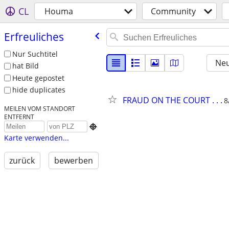
CL
Houma
Community
Erfreuliches
Nur Suchtitel
Neu
hat Bild
Heute gepostet
hide duplicates
FRAUD ON THE COURT . . .
8
MEILEN VOM STANDORT
ENTFERNT

Karte verwenden...
zurück
bewerben