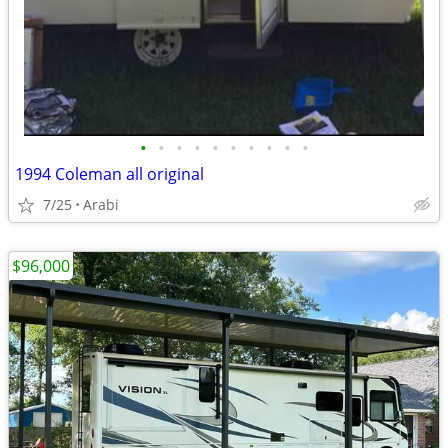
•
•
•
•
•
•
•
•
•
•
1994 Coleman all original
7/25
Arabi
$96,000