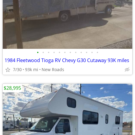
•
•
•
•
•
•
•
•
•
•
•
•
1984 Fleetwood Tioga RV Chevy G30 Cutaway 93K miles
7/30
93k mi
New Roads
$28,995