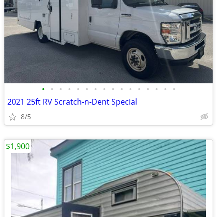
•
•
•
•
•
•
•
•
•
•
•
•
•
•
•
•
2021 25ft RV Scratch-n-Dent Special
8/5
$1,900