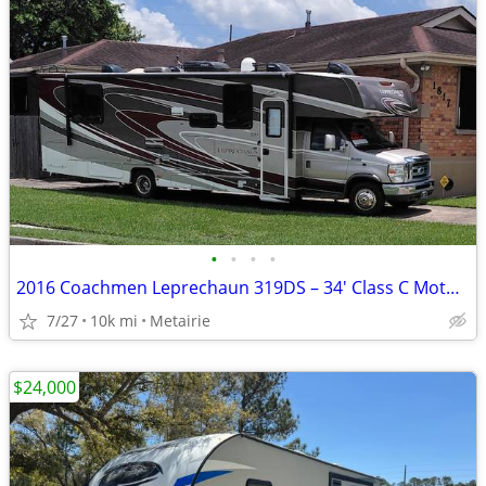
•
•
•
•
2016 Coachmen Leprechaun 319DS – 34' Class C Motorhome – One Owner
7/27
10k mi
Metairie
$24,000