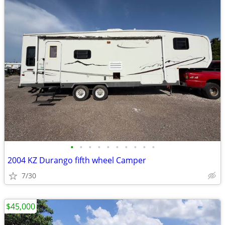
•
•
•
•
•
•
•
•
•
•
2004 KZ Durango fifth wheel Camper
7/30
$45,000