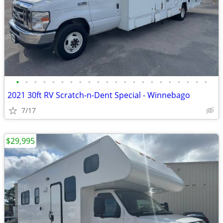
•
•
•
•
•
•
•
•
•
•
•
•
•
•
•
•
•
•
•
•
•
•
2021 30ft RV Scratch-n-Dent Special - Winnebago
7/17
$29,995