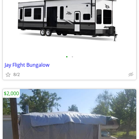
•
•
Jay Flight Bungalow
8/2
$2,000