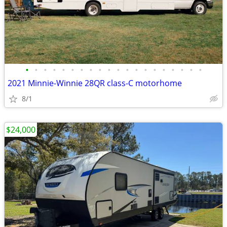
•
•
•
•
•
•
•
•
•
•
•
•
•
•
•
•
•
•
•
•
2021 Minnie-Winnie 28QR class-C motorhome
8/1
$24,000