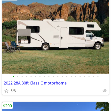
•
•
•
•
•
•
•
•
•
•
•
•
•
•
•
•
•
•
•
•
2022 28A 30ft Class C motorhome
8/3
$200