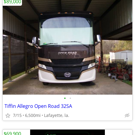
$89,000
•
•
Tiffin Allegro Open Road 32SA
7/15
6,500mi
Lafayette, la.
$69,900