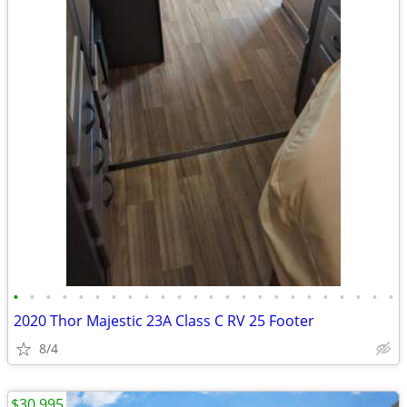
•
•
•
•
•
•
•
•
•
•
•
•
•
•
•
•
•
•
•
•
•
•
•
•
2020 Thor Majestic 23A Class C RV 25 Footer
8/4
$30,995