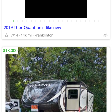
•
•
•
•
•
•
•
•
•
•
•
•
•
•
•
•
•
•
•
•
2019 Thor Quantium - like new
7/14
14k mi
Franklinton
$18,000