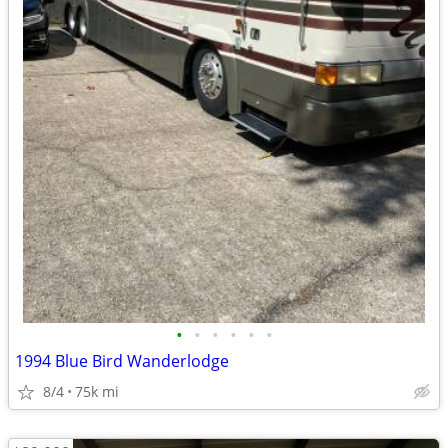
•
•
•
•
•
•
1994 Blue Bird Wanderlodge
8/4
75k mi