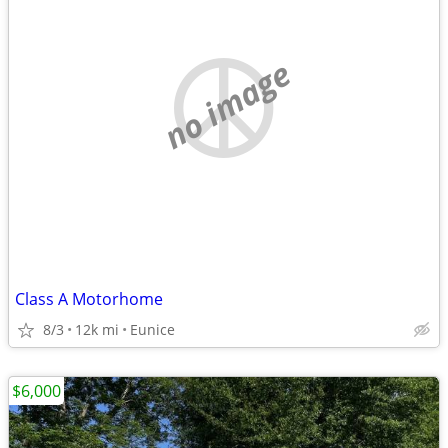
no image
Class A Motorhome
8/3
12k mi
Eunice
$6,000