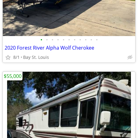
•
•
•
•
•
•
•
•
•
•
•
2020 Forest River Alpha Wolf Cherokee
8/1
Bay St. Louis
$55,000