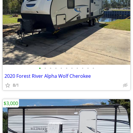
•
•
•
•
•
•
•
•
•
•
•
2020 Forest River Alpha Wolf Cherokee
8/1
$3,000