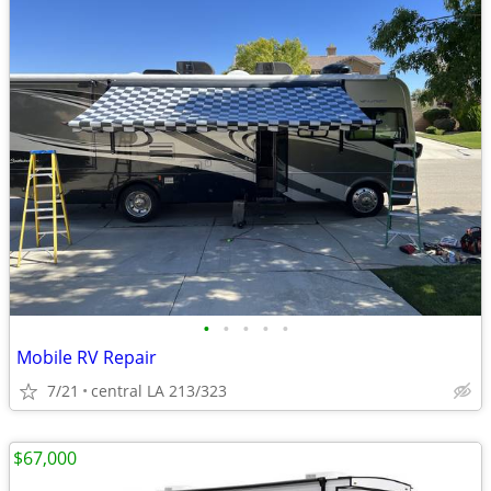
•
•
•
•
•
Mobile RV Repair
7/21
central LA 213/323
$67,000