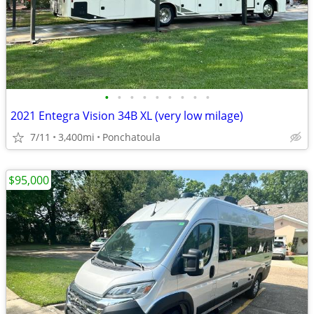
•
•
•
•
•
•
•
•
•
2021 Entegra Vision 34B XL (very low milage)
7/11
3,400mi
Ponchatoula
$95,000