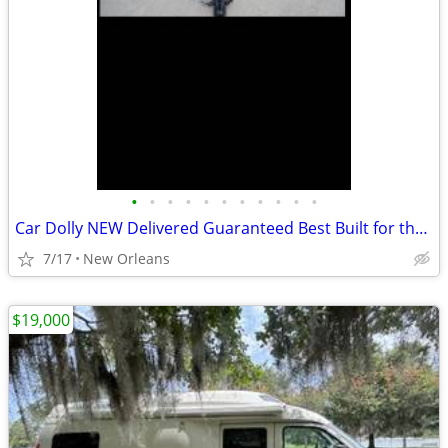
•
•
•
•
•
•
•
•
•
•
•
Car Dolly NEW Delivered Guaranteed Best Built for the Money in U.S.!
7/17
New Orleans
$19,000