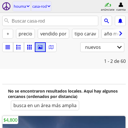
houma
casa-rod
anúnciate
cuenta
+
precio
vendido por
tipo carav
año model
nuevos
1 - 2
de 60
No se encontraron resultados locales. Aquí hay algunos
cercanos (ordenados por distancia)
busca en un área más amplia
$4,800