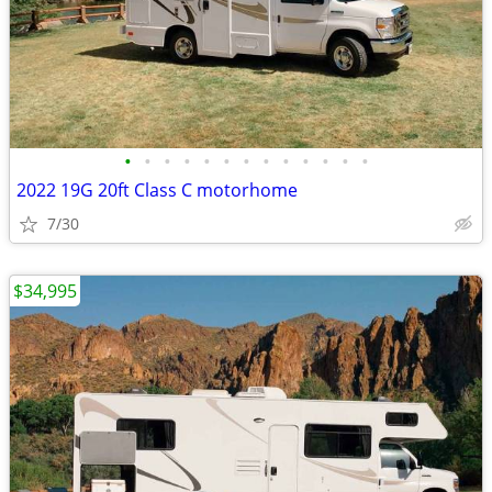
•
•
•
•
•
•
•
•
•
•
•
•
•
2022 19G 20ft Class C motorhome
7/30
$34,995