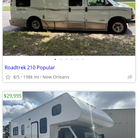
•
•
•
•
•
•
Roadtrek 210 Popular
8/5
198k mi
New Orleans
$29,995