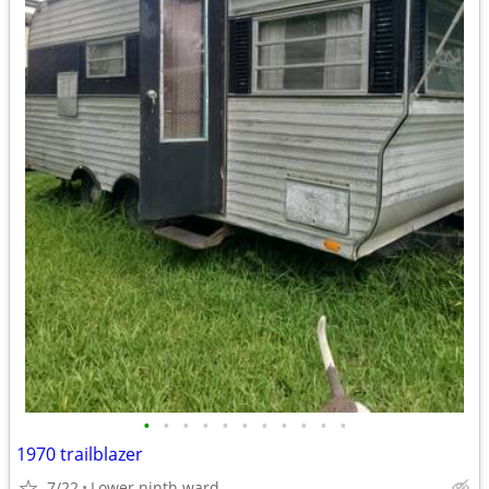
•
•
•
•
•
•
•
•
•
•
•
1970 trailblazer
7/22
Lower ninth ward