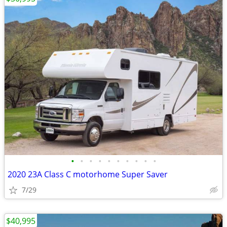
•
•
•
•
•
•
•
•
•
•
2020 23A Class C motorhome Super Saver
7/29
$40,995