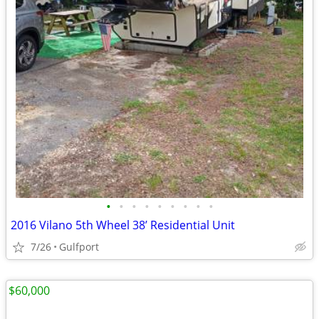
•
•
•
•
•
•
•
•
•
2016 Vilano 5th Wheel 38’ Residential Unit
7/26
Gulfport
$60,000