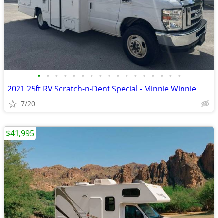
•
•
•
•
•
•
•
•
•
•
•
•
•
•
•
•
•
2021 25ft RV Scratch-n-Dent Special - Minnie Winnie
7/20
$41,995