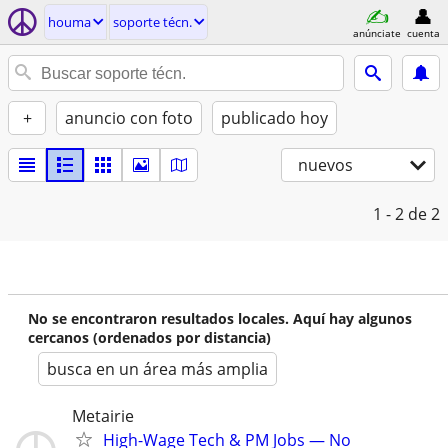
houma
soporte técn.
anúnciate
cuenta
+
anuncio con foto
publicado hoy
nuevos
1 - 2
de 2
No se encontraron resultados locales. Aquí hay algunos
cercanos (ordenados por distancia)
busca en un área más amplia
Metairie
High-Wage Tech & PM Jobs — No