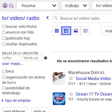
CL
houma
trabajo
tv/ vide
tv/​ video/​ radio
buscar solo títulos
nu
anuncio con foto
publicado hoy
ocultar duplicados
MILLAS DE LA UBICACIÓN

No se encontraron resultados lo
usar mapa...
beca
Warehouse District
organización sin ánimo
Social Media Video 
de lucro
7/17
$17 / Hour
Online
posibilidad de
teletrabajo
Ocean 11 TV Ocean 
7/7
hourly based on exp
tipo de empleo
restablecer
aplicar