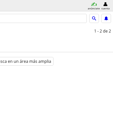
anúnciate
cuenta
1 - 2
de 2
sca en un área más amplia