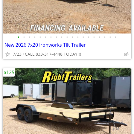
•
•
•
•
•
•
•
•
•
•
•
•
•
•
•
•
•
•
•
New 2026 7x20 Ironworks Tilt Trailer
7/23
CALL 833-317-4448 TODAY!!!
$125