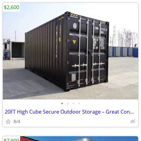
$2,600
•
•
•
•
20FT High Cube Secure Outdoor Storage – Great Condition
8/4
$7,900