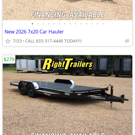
•
•
•
•
•
•
•
•
•
•
•
•
•
•
New 2026 7x20 Car Hauler
7/23
CALL 833-317-4448 TODAY!!!
$279