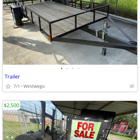
•
•
•
•
Trailer
7/1
Westwego
$2,500