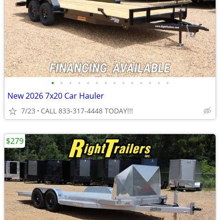
•
•
•
•
•
•
•
•
•
•
•
•
•
•
New 2026 7x20 Car Hauler
7/23
CALL 833-317-4448 TODAY!!!
$279