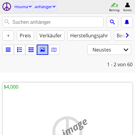
Houma
anhänger
Beitrag
Konto
+
Preis
Verkäufer
Herstellungsjahr
Beding
Neustes
1 - 2
von 60
$4,000
no image