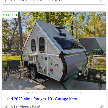
7/23
CALL 833-317-4448 TODAY!!!
$11,000
•
•
•
•
•
•
•
•
•
•
•
•
•
Used 2023 Aline Ranger 10 - Garage Kept
7/19
Algiers Point