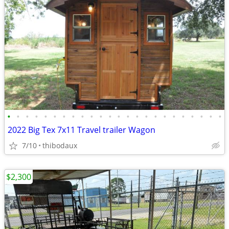
•
•
•
•
•
•
•
•
•
•
•
•
•
•
•
•
•
•
•
•
•
•
•
•
2022 Big Tex 7x11 Travel trailer Wagon
7/10
thibodaux
$2,300