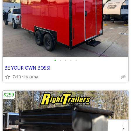
•
•
•
•
•
BE YOUR OWN BOSS!
7/10
Houma
$259