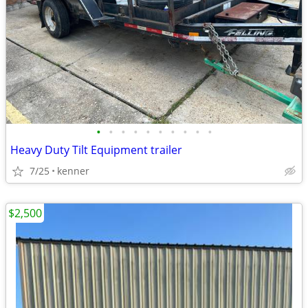
•
•
•
•
•
•
•
•
•
•
Heavy Duty Tilt Equipment trailer
7/25
kenner
$2,500