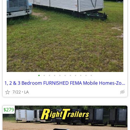
•
•
•
•
•
•
•
•
•
•
•
1, 2 & 3 Bedroom FURNISHED FEMA Mobile Homes-Zone 3-HVAC-NATIONWIDE
7/22
LA
$279