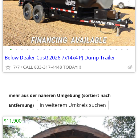
•
•
•
•
•
•
•
•
•
•
•
•
•
•
•
•
•
•
•
•
•
•
Below Dealer Cost! 2026 7x14x4 PJ Dump Trailer
7/7
CALL 833-317-4448 TODAY!!!
mehr aus der näheren Umgebung (sortiert nach
in weiterem Umkreis suchen
Entfernung)
$11,900