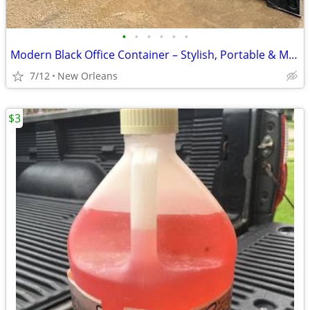
•
•
•
•
•
•
Modern Black Office Container – Stylish, Portable & Move-In Ready
7/12
New Orleans
$3