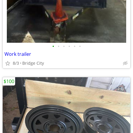
•
•
•
•
•
•
Work trailer
8/3
Bridge City
$100