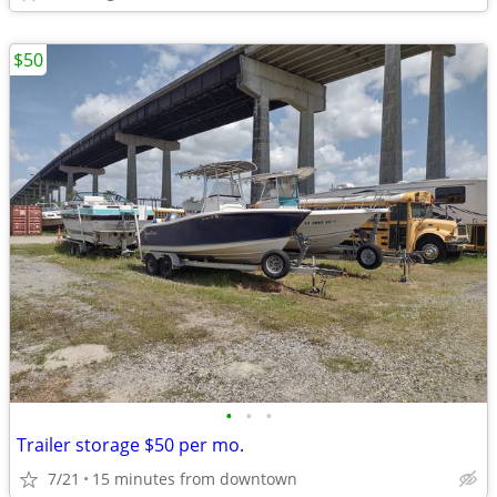
$50
•
•
•
Trailer storage $50 per mo.
7/21
15 minutes from downtown