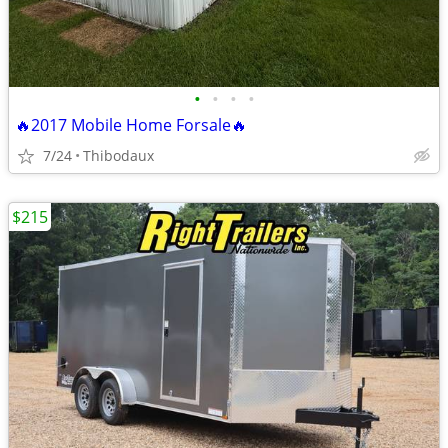
•
•
•
•
🔥2017 Mobile Home Forsale🔥
7/24
Thibodaux
$215