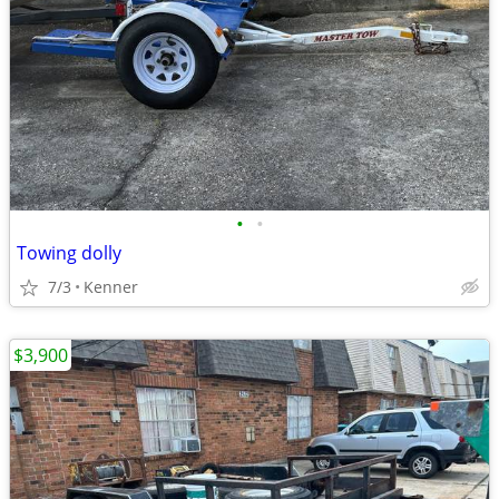
•
•
Towing dolly
7/3
Kenner
$3,900