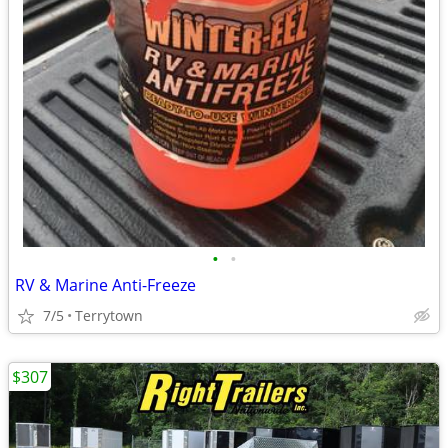
•
•
RV & Marine Anti-Freeze
7/5
Terrytown
$307