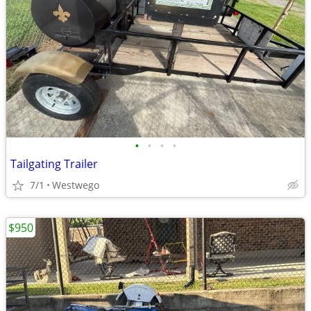
•
•
•
•
Tailgating Trailer
7/1
Westwego
$950