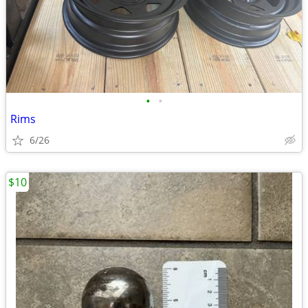
•
•
Rims
6/26
$10