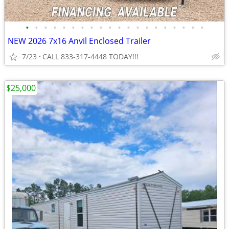
•
•
•
•
•
•
•
•
•
•
•
•
•
•
•
•
•
•
•
•
NEW 2026 7x16 Anvil Enclosed Trailer
7/23
CALL 833-317-4448 TODAY!!!
$25,000