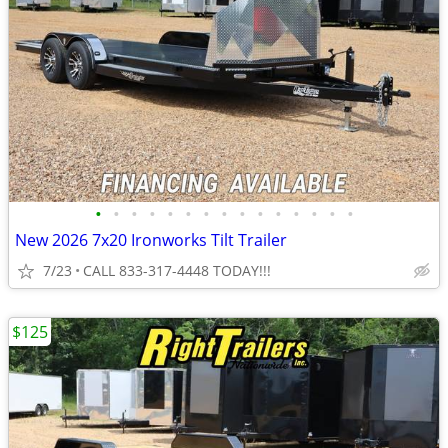
•
•
•
•
•
•
•
•
•
•
•
•
•
•
•
New 2026 7x20 Ironworks Tilt Trailer
7/23
CALL 833-317-4448 TODAY!!!
$125