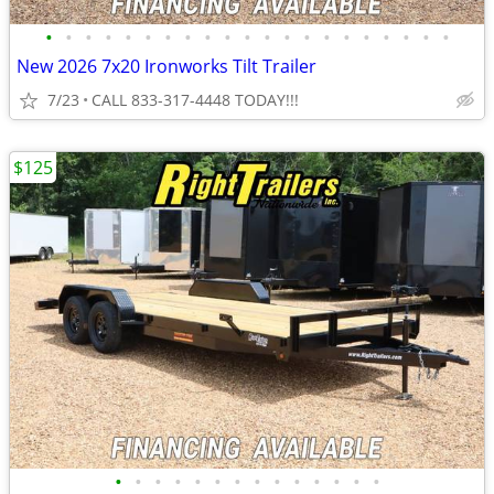
•
•
•
•
•
•
•
•
•
•
•
•
•
•
•
•
•
•
•
•
•
New 2026 7x20 Ironworks Tilt Trailer
7/23
CALL 833-317-4448 TODAY!!!
$125
•
•
•
•
•
•
•
•
•
•
•
•
•
•