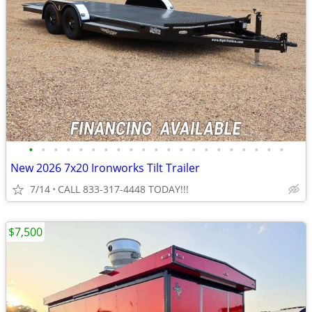
•
•
•
•
•
•
•
•
•
•
•
•
•
•
•
•
•
•
•
•
•
New 2026 7x20 Ironworks Tilt Trailer
7/14
CALL 833-317-4448 TODAY!!!
$7,500