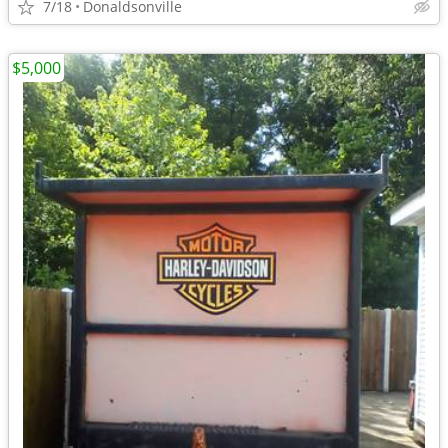
7/18
Donaldsonville
$5,000