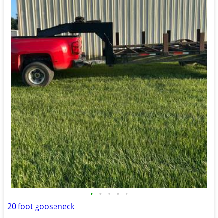
•
•
•
•
•
20 foot gooseneck