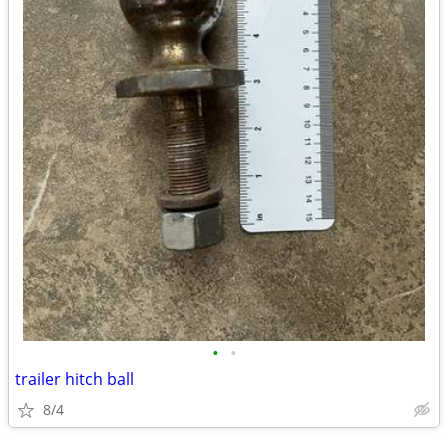
•
•
trailer hitch ball
8/4