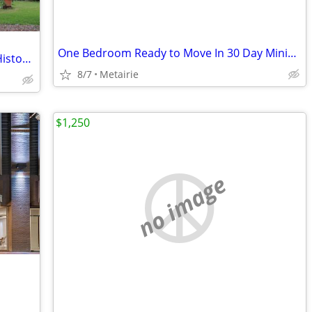
One Bedroom Ready to Move In 30 Day Minimum
Furnished Apartments Within a Lovely Historic Building and Gardens.
8/7
Metairie
$1,250
no image