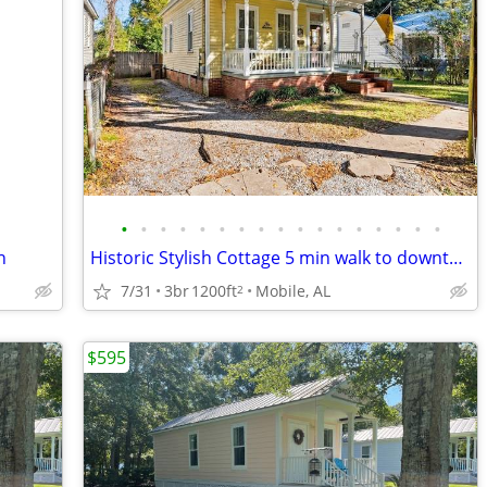
•
•
•
•
•
•
•
•
•
•
•
•
•
•
•
•
•
n
Historic Stylish Cottage 5 min walk to downtown Mobile
7/31
3br
1200ft
Mobile, AL
2
$595