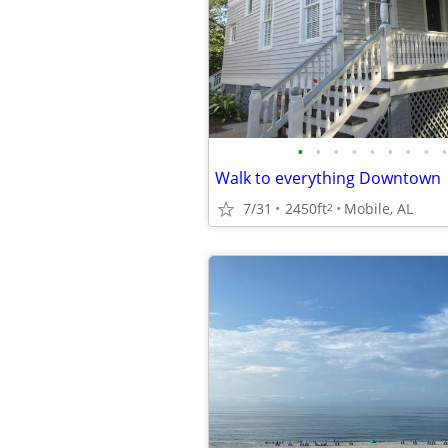
•
•
•
•
•
•
•
•
•
Walk to everything Downtown
7/31
2450ft
Mobile, AL
2