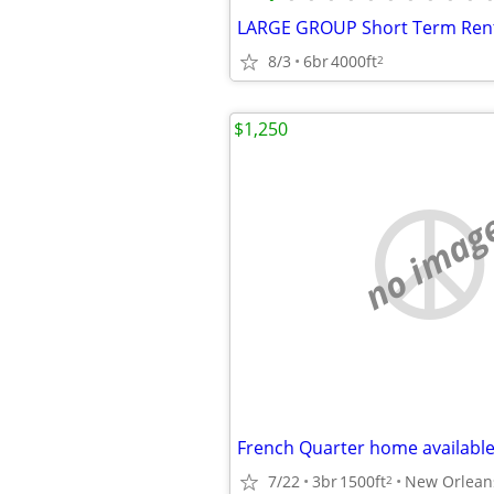
8/3
6br
4000ft
2
$1,250
no imag
7/22
3br
1500ft
New Orlean
2