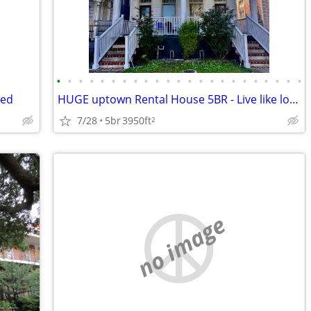
•
•
•
•
•
•
•
•
•
•
•
•
•
•
•
•
•
•
•
•
•
•
•
ded
HUGE uptown Rental House 5BR - Live like locals -12 guest
7/28
5br
3950ft
2
no image