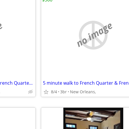
e
no image
Modern Marvel 2 blocks from French Quarter & Frenchmen
,
8/4
3br
New Orleans,