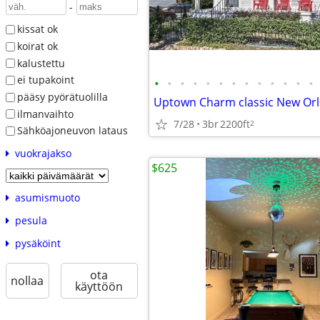
-
kissat ok
koirat ok
kalustettu
ei tupakoint
•
•
•
•
•
•
•
•
•
•
•
•
•
pääsy pyörätuolilla
ilmanvaihto
7/28
3br
2200ft
2
Sähköajoneuvon lataus
vuokrajakso
$625
asumismuoto
pesula
pysäköint
ota
nollaa
käyttöön