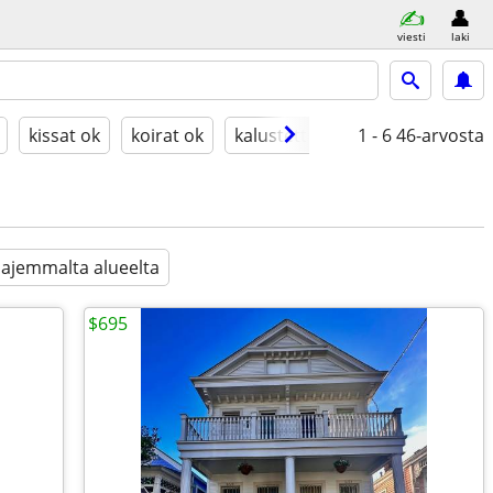
viesti
laki
kissat ok
koirat ok
kalustettu
1 - 6
46-arvosta
aajemmalta alueelta
$695