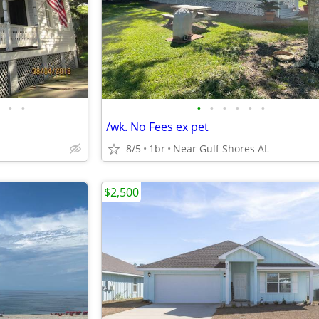
•
•
•
•
•
•
•
•
/wk. No Fees ex pet
8/5
1br
Near Gulf Shores AL
$2,500