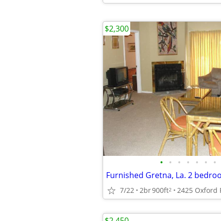
$2,300
•
•
•
•
•
•
•
7/22
2br
900ft
2
$2,450