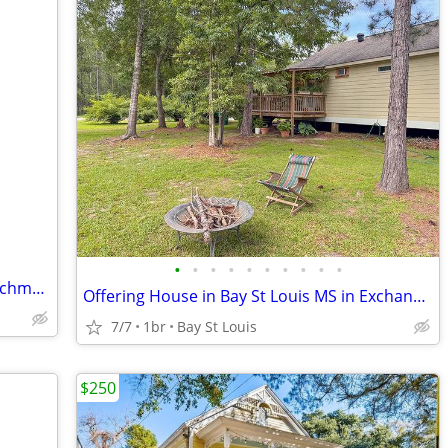
•
•
•
•
•
•
•
•
•
•
5 minute walk to French Quarter & Frenchman Street.
Offering House in Bay St Louis MS in Exchange for Pet & House Sitting
7/7
1br
Bay St Louis
$250