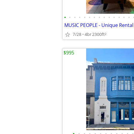
•
•
•
•
•
•
•
•
•
•
•
•
•
•
7/28
4br
2300ft
2
$995
•
•
•
•
•
•
•
•
•
•
•
•