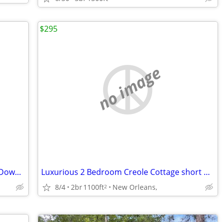
$295
no image
Luxury 3 BR Penthouse with balcony in Downtown NOLA
Luxurious 2 Bedroom Creole Cottage short walk to Frenchmen Jazz & the
8/4
2br
1100ft
New Orleans,
2