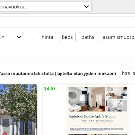
omavuokrat
in
hinta
beds
baths
asumismuoto
hae l
. Tässä muutamia lähistöltä (lajiteltu etäisyyden mukaan)
$400