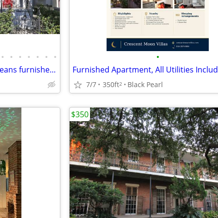
•
•
•
•
•
•
•
•
Uptown Charm classic New Orleans furnished rental house
Furnished Apartment, All Utilities Inclu
7/7
350ft
Black Pearl
2
$350