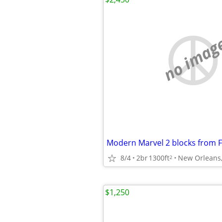
no imag
8/4
2br
1300ft
New Orleans
2
$1,250