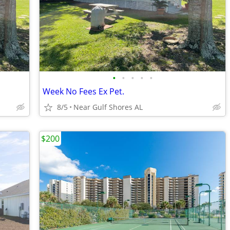
•
•
•
•
•
Week No Fees Ex Pet.
8/5
Near Gulf Shores AL
$200