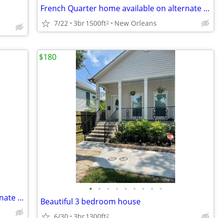
French Quarter home available on alternate weeks - Yearly Lease
7/22
3br
1500ft
New Orleans
2
$180
•
•
•
•
•
•
•
•
•
French Quarter home available on alternate weekends / yearly lease
Beautiful 3 bedroom house
6/30
3br
1300ft
2