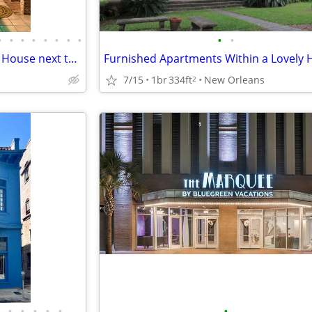
•
•
•
•
•
•
•
•
•
•
MUSIC PEOPLE - Unique Rental House next to Tipitina's
7/15
1br
334ft
New Orleans
2
•
•
•
•
•
•