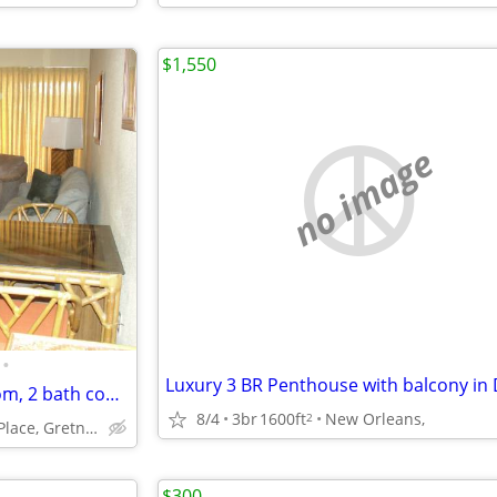
$1,550
no image
•
Furnished Gretna, La. 2 bedroom, 2 bath condo
8/4
3br
1600ft
New Orleans,
2
2425 Oxford Place, Gretna, La.
$300