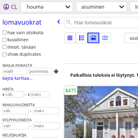
CL
houma
asuminen
l
lomavuokrat
hae vain otsikoita
uus
kuvallinen
ilmoit. tänään
show duplicates
MAILIA PAIKASTA

Paikallisia tuloksia ei löytynyt
käytä karttaa...
HINTA
$475
$
– $
MAKUUHUONEITA
-
KYLPYHUONEITA
-
NELIÖJALKOJA