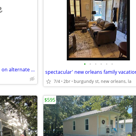
e
•
•
•
•
•
•
French Quarter home available on alternate weekends
spectacular' new orleans family vacatio
7/4
2br
burgundy st, new orleans, la
$595