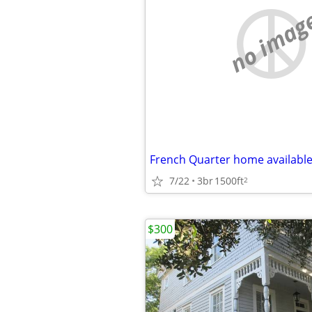
no imag
7/22
3br
1500ft
2
$300