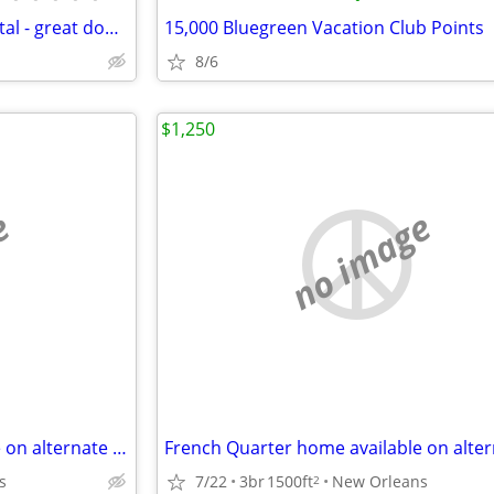
LARGE GROUP Short Term Rental - great downtown location (Downtown near
15,000 Bluegreen Vacation Club Points
8/6
$1,250
e
no image
French Quarter home available on alternate weekends on yearyl basis
s
7/22
3br
1500ft
New Orleans
2