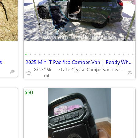
•
•
•
•
•
•
•
•
•
•
•
•
•
•
•
•
•
•
•
•
•
•
•
•
s
2025 Mini T Pacifica Camper Van | Ready When the Road Calls
8/2
26k
Lake Crystal Campervan dealer
mi
$50