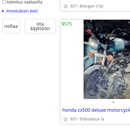
toimitus saatavilla
8/7
Morgan City
ilmoituksen kieli
$575
ota
nollaa
käyttöön
•
honda cx500 deluxe motorcycle 
8/5
thibodaux la