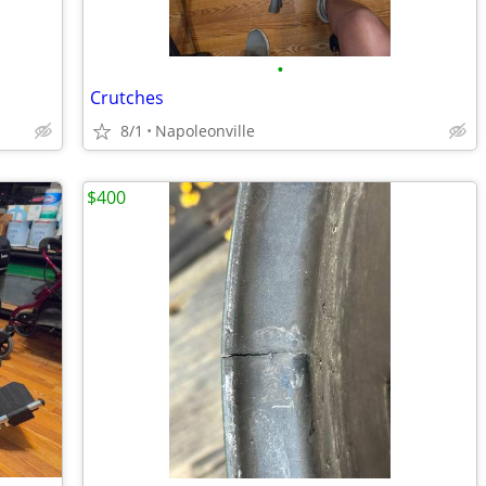
•
Crutches
8/1
Napoleonville
$400