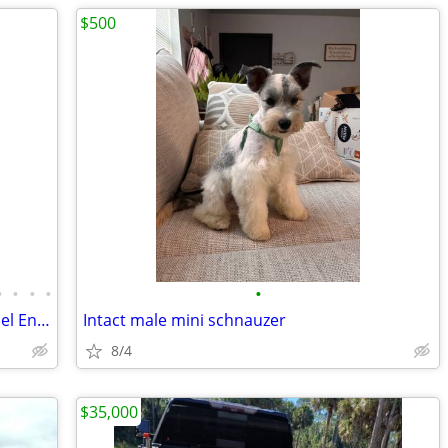
$500
•
•
•
•
•
Re manufactured 5.9, 6.7 Cummins Diesel Engine Long Blocks
Intact male mini schnauzer
8/4
$35,000