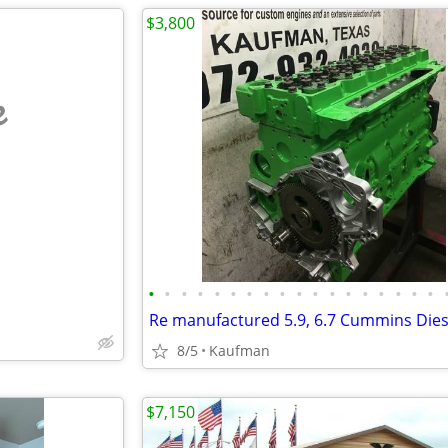
$3,800
e
•
•
•
•
•
•
•
•
•
•
•
•
•
•
•
•
•
•
8/5
Kaufman
$7,150