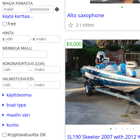
MAILIA PAIKASTA
•

Alto saxophone
käytä karttaa...
free
2 t sitten
HINTA
-
$
$
$9,000
MERKKI JA MALLI
KOKONAISPITUUS (LOA)
-
VALMISTUSVUOSI
-
käyttövoima
boat type
maalin väri
kunto
•
•
•
•
•
Kryptovaluutta OK
SL190 Skeeter 2007 with 2012