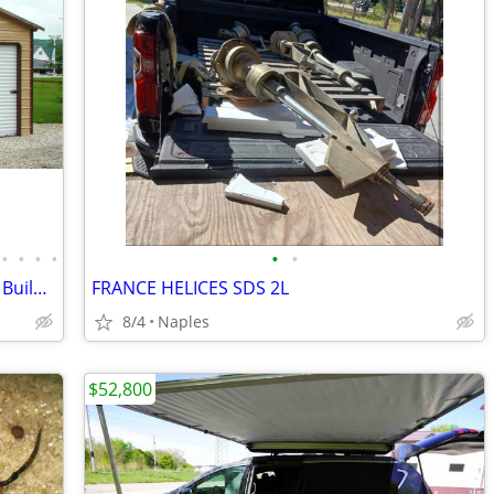
•
•
•
•
•
•
2 Car QUALITY 100% Steel Garage Metal Building Equipment Storage Shed
FRANCE HELICES SDS 2L
8/4
Naples
$52,800