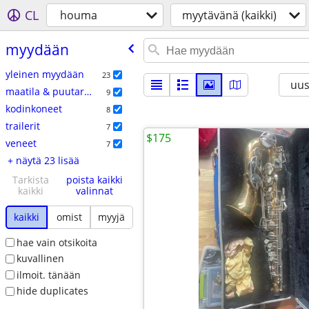
CL
houma
myytävänä (kaikki)
myydään
yleinen myydään
23
uus
maatila & puutarha
9
kodinkoneet
8
trailerit
7
$175
veneet
7
+ näytä 23 lisää
Tarkista
poista kaikki
kaikki
valinnat
kaikki
omist
myyjä
hae vain otsikoita
kuvallinen
ilmoit. tänään
hide duplicates