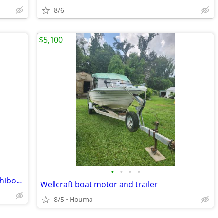
8/6
$5,100
•
•
•
•
FREE MOBILE HOME REMOVAL Houma Thibodeaux Gray Morgan City New Orleans
Wellcraft boat motor and trailer
8/5
Houma