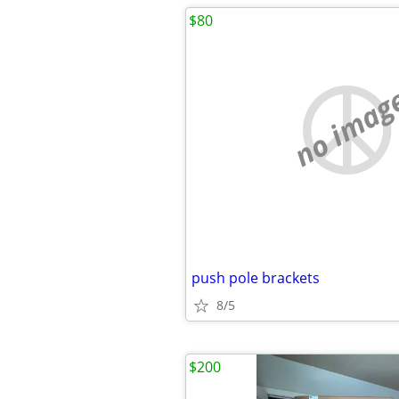
$80
no imag
push pole brackets
8/5
$200