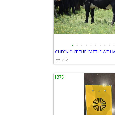
•
•
•
•
•
•
•
•
•
•
8/2
$375