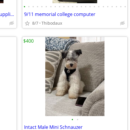
•
•
•
•
•
•
•
•
•
•
•
•
•
•
•
•
•
•
•
•
•
•
•
•
Aquarium 150 gallons were stand and supplies
9/11 memorial college computer
8/7
Thibodaux
$400
•
•
Intact Male Mini Schnauzer