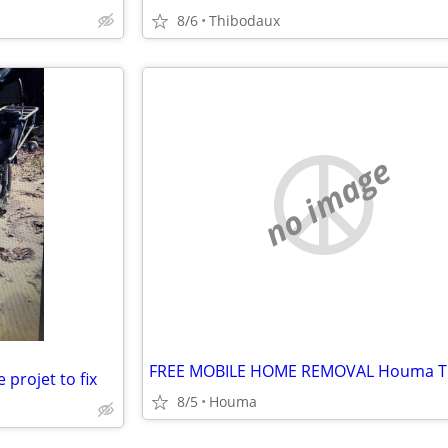
8/6
Thibodaux
no image
projet to fix
8/5
Houma