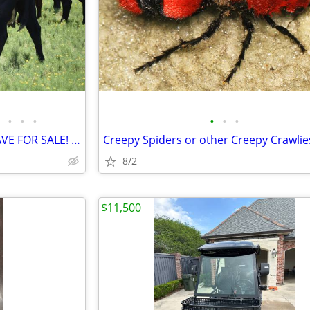
•
•
•
•
•
•
CHECK OUT THE CATTLE WE HAVE FOR SALE! 3 GREAT SETS!
Creepy Spiders or other Creepy Crawlie
8/2
$11,500