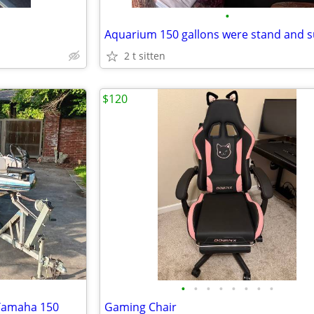
•
2 t sitten
$120
•
•
•
•
•
•
•
•
 Yamaha 150
Gaming Chair