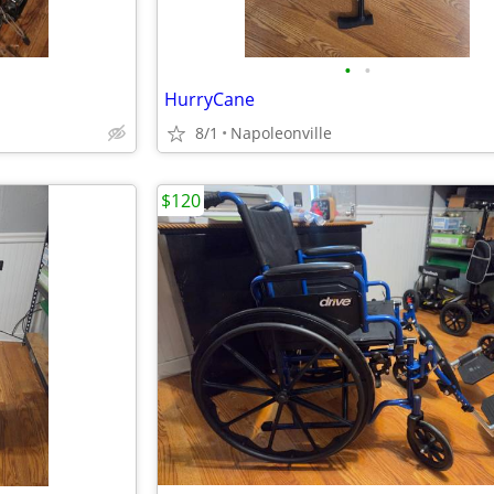
•
•
HurryCane
8/1
Napoleonville
$120